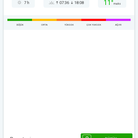
11°
7 h
07:36
18:08
maks
DÜŞÜK
ORTA
YÜKSEK
ÇOK YUKSEK
AŞIRI