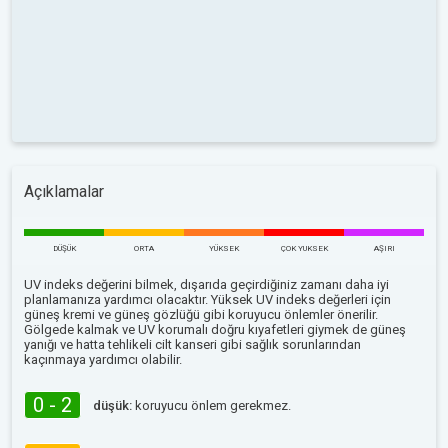
Açıklamalar
DÜŞÜK
ORTA
YÜKSEK
ÇOK YUKSEK
AŞIRI
UV indeks değerini bilmek, dışarıda geçirdiğiniz zamanı daha iyi
planlamanıza yardımcı olacaktır. Yüksek UV indeks değerleri için
güneş kremi ve güneş gözlüğü gibi koruyucu önlemler önerilir.
Gölgede kalmak ve UV korumalı doğru kıyafetleri giymek de güneş
yanığı ve hatta tehlikeli cilt kanseri gibi sağlık sorunlarından
kaçınmaya yardımcı olabilir.
0 - 2
düşük:
koruyucu önlem gerekmez.