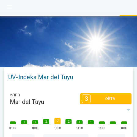
UV-Indeks Mar del Tuyu
yarın
3
ORTA
Mar del Tuyu
3
2
2
1
1
1
1
08:00
10:00
12:00
14:00
16:00
18:00