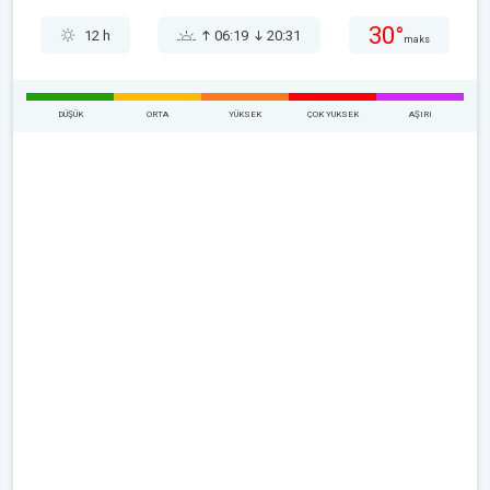
30°
12 h
06:19
20:31
maks
DÜŞÜK
ORTA
YÜKSEK
ÇOK YUKSEK
AŞIRI