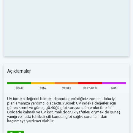
Açıklamalar
DÜŞÜK
ORTA
YÜKSEK
ÇOK YUKSEK
AŞIRI
UV indeks değerini bilmek, dışarıda geçirdiğiniz zamanı daha iyi
planlamanıza yardımcı olacaktır. Yüksek UV indeks değerleri için
güneş kremi ve güneş gözlüğü gibi koruyucu önlemler önerilir.
Gölgede kalmak ve UV korumalı doğru kıyafetleri giymek de güneş
yanığı ve hatta tehlikeli cilt kanseri gibi sağlık sorunlarından
kaçınmaya yardımcı olabilir.