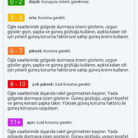
0 - 2
düşük:
koruyucu önlem gerekmez.
3 - 5
orta:
Koruma gerekli.
Öğle saatlerinde gölgede durmaya önem gösterin, uygun
giysiler giyin, şapka ve güneş gözlüğü kullanın, açıkta kalan cilt
için yeterli güneş koruma faktörüne sahip güneş kremi kullanın.
6 - 7
yüksek:
Koruma gerekli.
Öğle saatlerinde gölgede durmaya önem gösterin, uygun
giysiler giyin, şapka ve güneş gözlüğü kullanın, açıkta kalan cilt
için yeterli güneş koruma faktörüne sahip güneş kremi kullanın.
8 - 10
çok yuksek:
özel koruma gerekir.
Öğle saatlerinde dışarıda vakit geçirmekten kaçının. Yada
gölgede durmaya özen gösterin. Güneş gözlüğü, uygun kıyafet
ve geniş kenarlı şapka takın. Yüksek güneş koruma faktörü ile
güneş koruyucu uygulayın.
11+
aşırı:
özel koruma gerekir.
Öğle saatlerinde dışarıda vakit geçirmekten kaçının. Yada
gölgede durmaya özen gösterin. Güneş gözlüğü, uygun kıyafet