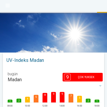
UV-Indeks Madan
bugün
9
ÇOK YUKSEK
Madan
9
9
8
7
6
5
4
2
2
1
1
08:00
10:00
12:00
14:00
16:00
18:00