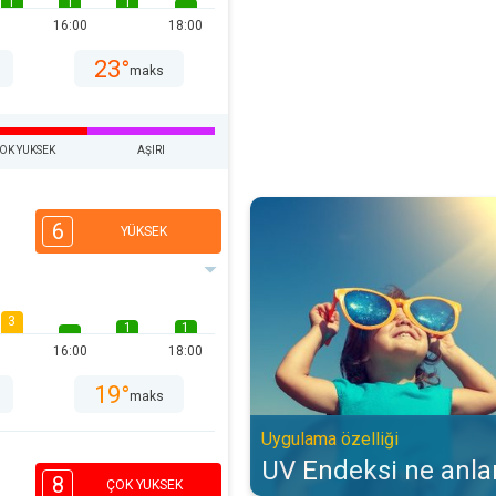
1
1
1
16:00
18:00
23°
maks
OK YUKSEK
AŞIRI
UV Endeksi ne anlama gelir?. Uyg
6
YÜKSEK
3
1
1
16:00
18:00
19°
maks
Uygulama özelliği
UV Endeksi ne anla
8
ÇOK YUKSEK