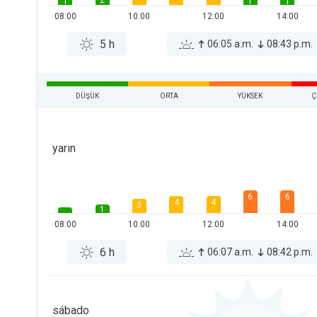
2
1
1
1
08:00
10:00
12:00
14:00
5 h
06:05 a.m.
08:43 p.m.
DÜŞÜK
ORTA
YÜKSEK
Ç
yarın
6
6
4
4
3
1
08:00
10:00
12:00
14:00
6 h
06:07 a.m.
08:42 p.m.
sábado