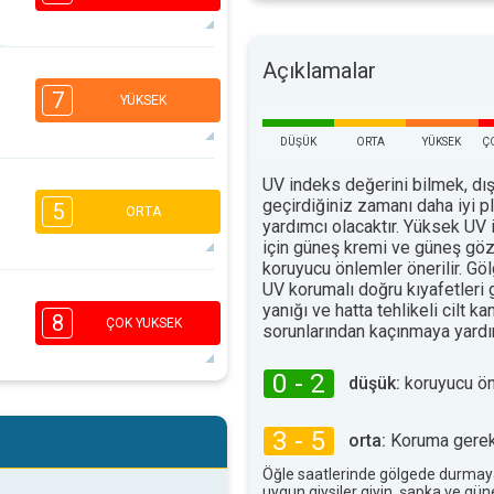
Açıklamalar
6
4
2
1
7
YÜKSEK
16:00
18:00
DÜŞÜK
ORTA
YÜKSEK
Ç
22°
maks
UV indeks değerini bilmek, dış
5
2
geçirdiğiniz zamanı daha iyi 
5
ORTA
16:00
18:00
yardımcı olacaktır. Yüksek UV 
için güneş kremi ve güneş göz
24°
koruyucu önlemler önerilir. G
maks
UV korumalı doğru kıyafetleri
2
2
1
yanığı ve hatta tehlikeli cilt ka
8
ÇOK YUKSEK
16:00
18:00
sorunlarından kaçınmaya yardım
22°
maks
0 - 2
düşük:
koruyucu ö
1
1
3 - 5
orta:
Koruma gerekl
16:00
18:00
Öğle saatlerinde gölgede durmay
uygun giysiler giyin, şapka ve gü