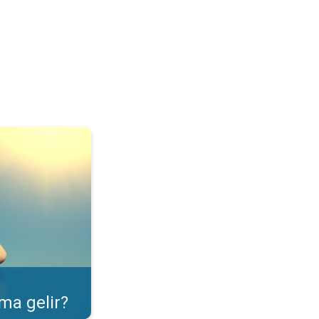
ulama özelliği. . .
ma gelir?