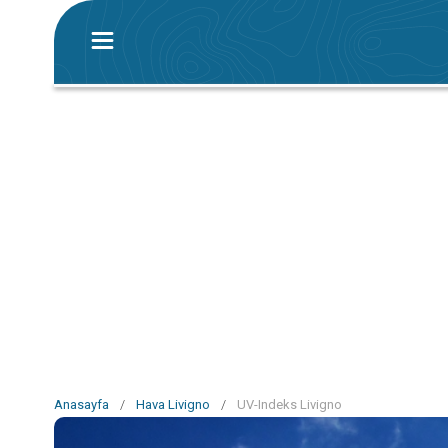
Anasayfa
/
Hava Livigno
/
UV-Indeks Livigno