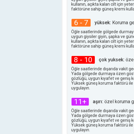
23°
maks
kullanın, açıkta kalan cilt için ye
faktörüne sahip güneş kremi kulla
6 - 7
yüksek:
Koruma ger
Öğle saatlerinde gölgede durmay
uygun giysiler giyin, şapka ve gü
kullanın, açıkta kalan cilt için ye
faktörüne sahip güneş kremi kulla
8 - 10
çok yuksek:
özel
Öğle saatlerinde dışarıda vakit g
Yada gölgede durmaya özen göst
gözlüğü, uygun kıyafet ve geniş ke
Yüksek güneş koruma faktörü ile
uygulayın.
11+
aşırı:
özel koruma ge
Öğle saatlerinde dışarıda vakit g
Yada gölgede durmaya özen göst
gözlüğü, uygun kıyafet ve geniş ke
Yüksek güneş koruma faktörü ile
uygulayın.