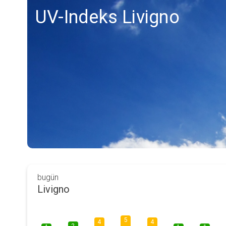
UV-Indeks Livigno
bugün
Livigno
5
4
4