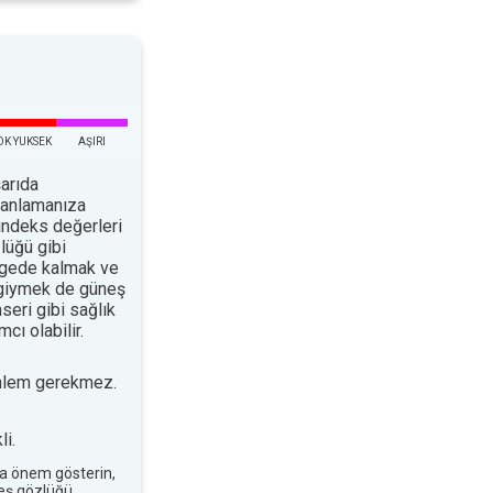
OK YUKSEK
AŞIRI
arıda
planlamanıza
indeks değerleri
lüğü gibi
ölgede kalmak ve
 giymek de güneş
nseri gibi sağlık
cı olabilir.
nlem gerekmez.
i.
a önem gösterin,
neş gözlüğü