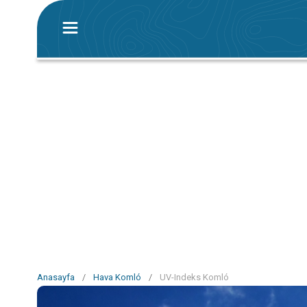
Anasayfa
/
Hava Komló
/
UV-Indeks Komló