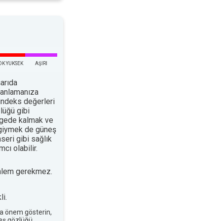
OK YUKSEK
AŞIRI
arıda
planlamanıza
indeks değerleri
lüğü gibi
ölgede kalmak ve
 giymek de güneş
nseri gibi sağlık
cı olabilir.
nlem gerekmez.
i.
a önem gösterin,
neş gözlüğü