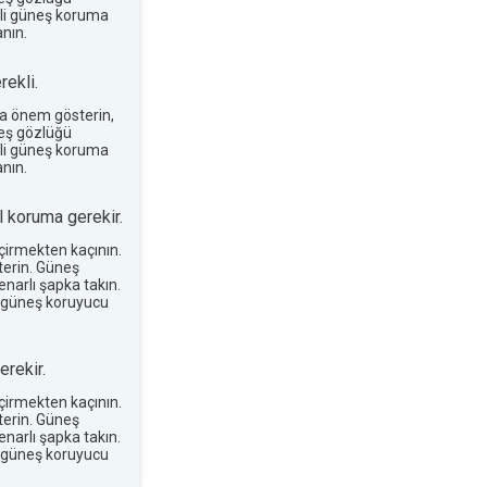
terli güneş koruma
nın.
ekli.
a önem gösterin,
neş gözlüğü
terli güneş koruma
nın.
 koruma gerekir.
eçirmekten kaçının.
erin. Güneş
narlı şapka takın.
 güneş koruyucu
rekir.
eçirmekten kaçının.
erin. Güneş
narlı şapka takın.
 güneş koruyucu