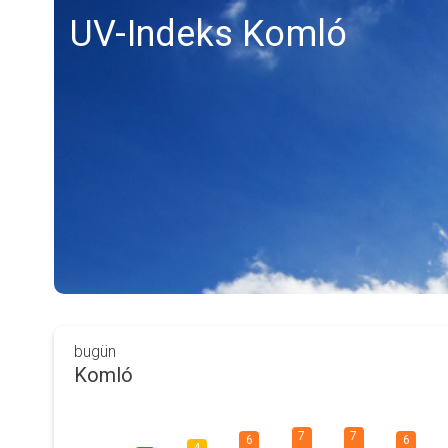
UV-Indeks Komló
bugün
Komló
7
7
6
6