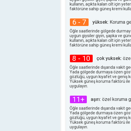
29°
maks
kullanın, açıkta kalan cilt için ye
faktörüne sahip güneş kremi kulla
6 - 7
yüksek:
Koruma ger
Öğle saatlerinde gölgede durmay
uygun giysiler giyin, şapka ve gü
kullanın, açıkta kalan cilt için ye
faktörüne sahip güneş kremi kulla
8 - 10
çok yuksek:
özel
Öğle saatlerinde dışarıda vakit g
Yada gölgede durmaya özen göst
gözlüğü, uygun kıyafet ve geniş ke
Yüksek güneş koruma faktörü ile
uygulayın.
11+
aşırı:
özel koruma ge
Öğle saatlerinde dışarıda vakit g
Yada gölgede durmaya özen göst
gözlüğü, uygun kıyafet ve geniş ke
Yüksek güneş koruma faktörü ile
uygulayın.