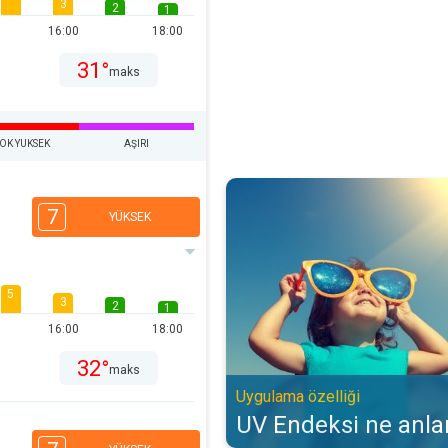
3
2
1
16:00
18:00
31°
maks
OK YUKSEK
AŞIRI
UV Endeksi ne anlama gelir?. Uyg
7
YÜKSEK
5
3
2
1
16:00
18:00
32°
maks
Uygulama özelliği
UV Endeksi ne anla