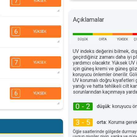
7
YÜKSEK
Açıklamalar
5
3
2
1
6
YÜKSEK
16:00
18:00
DÜŞÜK
ORTA
YÜKSEK
Ç
34°
maks
UV indeks değerini bilmek, dış
4
geçirdiğiniz zamanı daha iyi 
3
2
1
7
yardımcı olacaktır. Yüksek UV 
YÜKSEK
16:00
18:00
için güneş kremi ve güneş göz
koruyucu önlemler önerilir. G
35°
maks
UV korumalı doğru kıyafetleri
yanığı ve hatta tehlikeli cilt ka
5
3
2
1
sorunlarından kaçınmaya yardım
6
YÜKSEK
16:00
18:00
0 - 2
düşük:
koruyucu ö
30°
maks
5
3
2
1
3 - 5
orta:
Koruma gerekl
16:00
18:00
Öğle saatlerinde gölgede durmay
uygun giysiler giyin, şapka ve gü