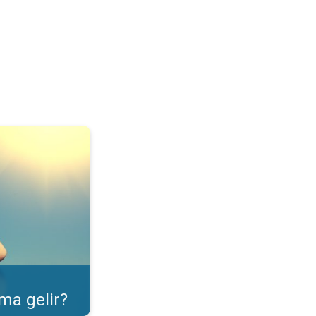
ulama özelliği. . .
ma gelir?