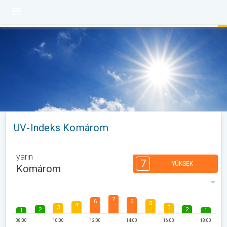
UV-Indeks Komárom
yarın
7
YÜKSEK
Komárom
7
6
6
5
4
3
3
2
2
1
1
08:00
10:00
12:00
14:00
16:00
18:00