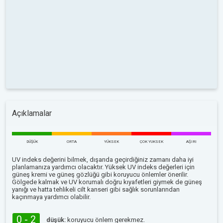
Açıklamalar
DÜŞÜK
ORTA
YÜKSEK
ÇOK YUKSEK
AŞIRI
UV indeks değerini bilmek, dışarıda geçirdiğiniz zamanı daha iyi
planlamanıza yardımcı olacaktır. Yüksek UV indeks değerleri için
güneş kremi ve güneş gözlüğü gibi koruyucu önlemler önerilir.
Gölgede kalmak ve UV korumalı doğru kıyafetleri giymek de güneş
yanığı ve hatta tehlikeli cilt kanseri gibi sağlık sorunlarından
kaçınmaya yardımcı olabilir.
0 - 2
düşük:
koruyucu önlem gerekmez.