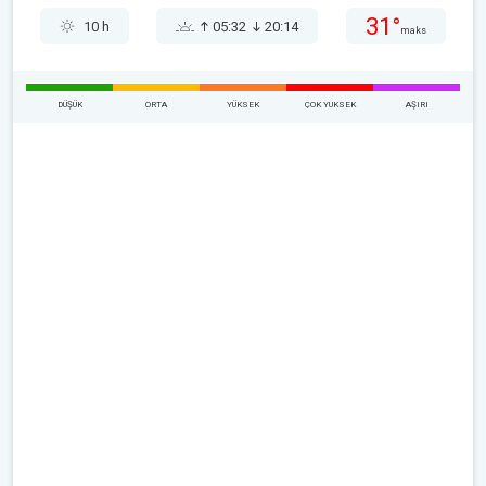
31°
10 h
05:32
20:14
maks
DÜŞÜK
ORTA
YÜKSEK
ÇOK YUKSEK
AŞIRI