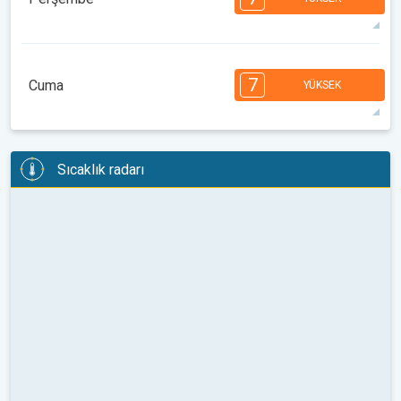
08:00
10:00
12:00
14:00
16:00
18:00
31°
14 h
05:44
19:54
maks
7
7
7
6
5
4
3
3
2
1
1
7
Cuma
YÜKSEK
08:00
10:00
12:00
14:00
16:00
18:00
29°
14 h
05:45
19:53
maks
7
7
6
6
5
5
4
3
2
2
1
Sıcaklık radarı
08:00
10:00
12:00
14:00
16:00
18:00
30°
13 h
05:47
19:51
maks