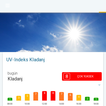
UV-Indeks Kladanj
bugün
8
ÇOK YUKSEK
Kladanj
8
8
7
7
6
5
4
3
2
1
1
08:00
10:00
12:00
14:00
16:00
18:00