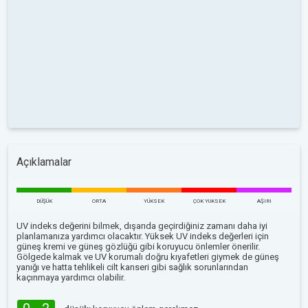
Açıklamalar
DÜŞÜK
ORTA
YÜKSEK
ÇOK YUKSEK
AŞIRI
UV indeks değerini bilmek, dışarıda geçirdiğiniz zamanı daha iyi
planlamanıza yardımcı olacaktır. Yüksek UV indeks değerleri için
güneş kremi ve güneş gözlüğü gibi koruyucu önlemler önerilir.
Gölgede kalmak ve UV korumalı doğru kıyafetleri giymek de güneş
yanığı ve hatta tehlikeli cilt kanseri gibi sağlık sorunlarından
kaçınmaya yardımcı olabilir.