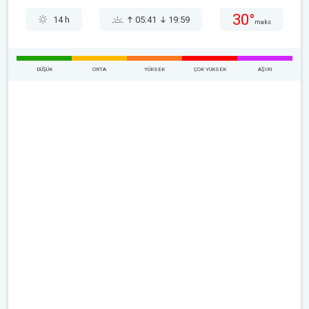
30°
14 h
05:41
19:59
maks
DÜŞÜK
ORTA
YÜKSEK
ÇOK YUKSEK
AŞIRI