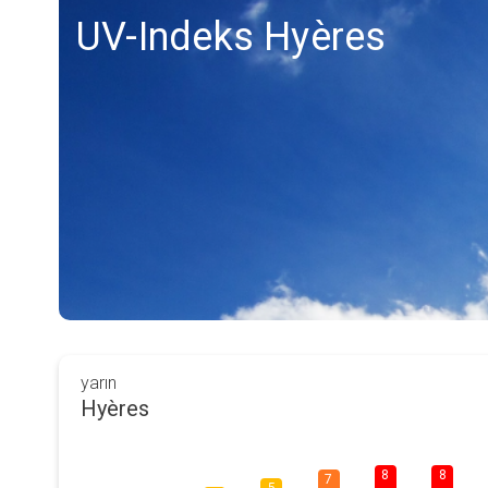
UV-Indeks Hyères
yarın
Hyères
8
8
7