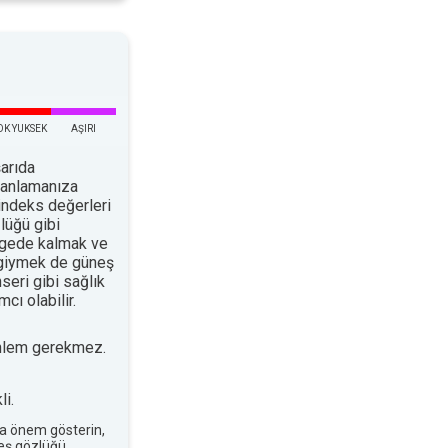
OK YUKSEK
AŞIRI
arıda
planlamanıza
indeks değerleri
lüğü gibi
ölgede kalmak ve
 giymek de güneş
nseri gibi sağlık
cı olabilir.
nlem gerekmez.
i.
a önem gösterin,
neş gözlüğü