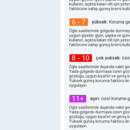
34°
kullanın, açıkta kalan cilt için ye
maks
faktörüne sahip güneş kremi kulla
6 - 7
yüksek:
Koruma ger
Öğle saatlerinde gölgede durmay
uygun giysiler giyin, şapka ve gü
kullanın, açıkta kalan cilt için ye
faktörüne sahip güneş kremi kulla
8 - 10
çok yuksek:
özel
Öğle saatlerinde dışarıda vakit g
Yada gölgede durmaya özen göst
gözlüğü, uygun kıyafet ve geniş ke
Yüksek güneş koruma faktörü ile
uygulayın.
11+
aşırı:
özel koruma ge
Öğle saatlerinde dışarıda vakit g
Yada gölgede durmaya özen göst
gözlüğü, uygun kıyafet ve geniş ke
Yüksek güneş koruma faktörü ile
uygulayın.