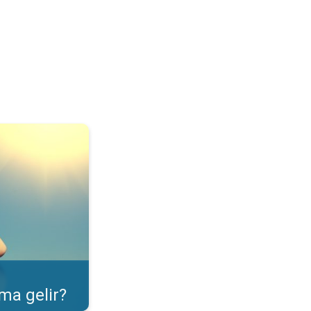
ulama özelliği. . .
ma gelir?