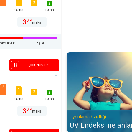
5
3
2
16:00
18:00
34°
maks
OK YUKSEK
AŞIRI
UV Endeksi ne anlama gelir?. Uyg
8
ÇOK YUKSEK
7
5
3
2
16:00
18:00
34°
maks
Uygulama özelliği
UV Endeksi ne anla