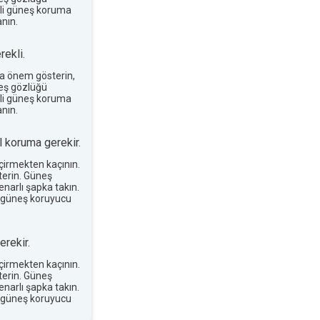
terli güneş koruma
nın.
ekli.
a önem gösterin,
neş gözlüğü
terli güneş koruma
nın.
 koruma gerekir.
eçirmekten kaçının.
erin. Güneş
narlı şapka takın.
 güneş koruyucu
rekir.
eçirmekten kaçının.
erin. Güneş
narlı şapka takın.
 güneş koruyucu