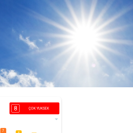
8
ÇOK YUKSEK
7