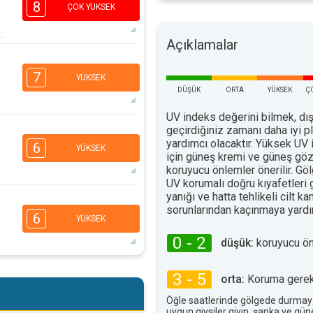
8
ÇOK YUKSEK
Açıklamalar
7
5
3
2
7
YÜKSEK
16:00
18:00
DÜŞÜK
ORTA
YÜKSEK
Ç
35°
UV indeks değerini bilmek, dış
maks
geçirdiğiniz zamanı daha iyi 
6
5
3
1
yardımcı olacaktır. Yüksek UV 
6
YÜKSEK
için güneş kremi ve güneş göz
16:00
18:00
koruyucu önlemler önerilir. G
34°
UV korumalı doğru kıyafetleri
maks
yanığı ve hatta tehlikeli cilt ka
6
4
3
2
sorunlarından kaçınmaya yardım
6
YÜKSEK
16:00
18:00
0 - 2
düşük:
koruyucu ö
35°
maks
6
4
3 - 5
3
orta:
Koruma gerekl
2
16:00
18:00
Öğle saatlerinde gölgede durmay
uygun giysiler giyin, şapka ve gü