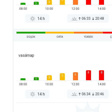
5
3
1
08:00
10:00
12:00
14:00
14 h
06:33
20:48
DÜŞÜK
ORTA
YÜKSEK
Ç
vasárnap
8
8
6
5
3
1
08:00
10:00
12:00
14:00
14 h
06:34
20:46