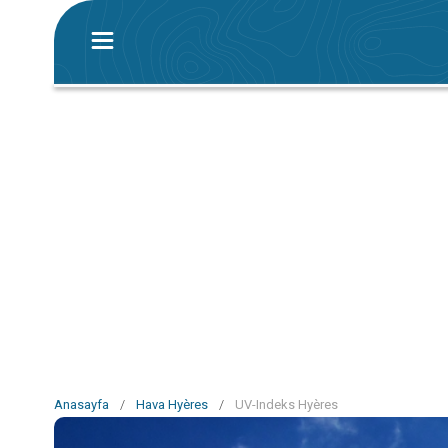
Anasayfa
/
Hava Hyères
/
UV-Indeks Hyères