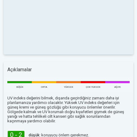
Açıklamalar
DÜŞÜK
ORTA
YÜKSEK
ÇOK YUKSEK
AŞIRI
UV indeks değerini bilmek, dışarıda geçirdiğiniz zamanı daha iyi
planlamanıza yardımcı olacaktır. Yüksek UV indeks değerleri için
güneş kremi ve güneş gözlüğü gibi koruyucu önlemler önerilir.
Gölgede kalmak ve UV korumalı doğru kıyafetleri giymek de güneş
yanığı ve hatta tehlikeli cilt kanseri gibi sağlık sorunlarından
kaçınmaya yardımcı olabilir.
0 - 2
düşük:
koruyucu önlem gerekmez.