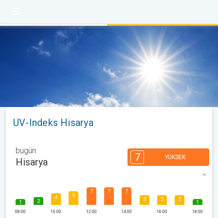
UV-Indeks Hisarya
bugün
7
YÜKSEK
Hisarya
7
7
7
5
4
3
3
3
2
1
1
08:00
10:00
12:00
14:00
16:00
18:00