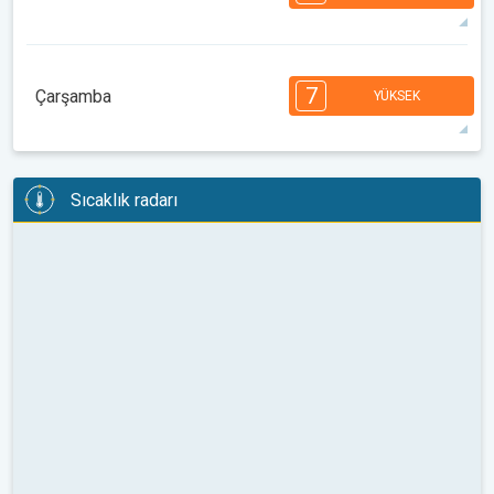
08:00
10:00
12:00
14:00
16:00
18:00
32°
11 h
06:22
20:29
maks
7
7
7
6
6
5
4
3
3
2
2
7
Çarşamba
YÜKSEK
08:00
10:00
12:00
14:00
16:00
18:00
33°
14 h
06:23
20:28
maks
7
7
7
6
6
5
4
3
3
2
2
Sıcaklık radarı
08:00
10:00
12:00
14:00
16:00
18:00
35°
13 h
06:24
20:27
maks