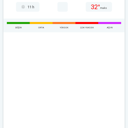
32°
11 h
maks
DÜŞÜK
ORTA
YÜKSEK
ÇOK YUKSEK
AŞIRI