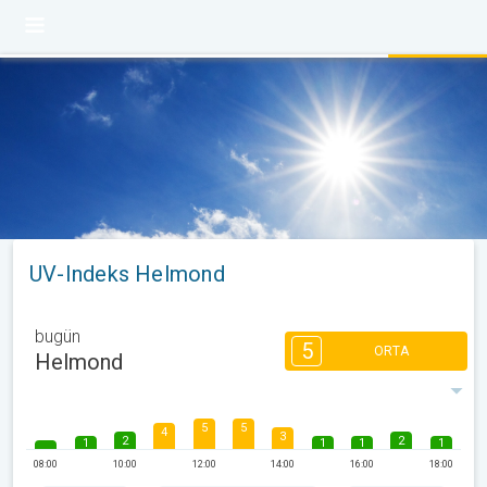
UV-Indeks Helmond
bugün
5
ORTA
Helmond
5
5
4
3
2
2
1
1
1
1
08:00
10:00
12:00
14:00
16:00
18:00