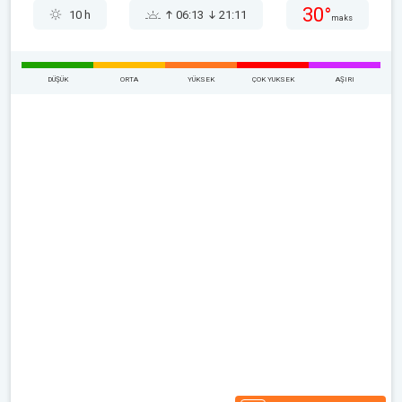
30°
10 h
06:13
21:11
maks
DÜŞÜK
ORTA
YÜKSEK
ÇOK YUKSEK
AŞIRI