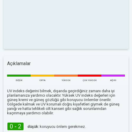
Açıklamalar
DÜŞÜK
ORTA
YÜKSEK
ÇOK YUKSEK
AŞIRI
UV indeks değerini bilmek, dışarıda geçirdiğiniz zamanı daha iyi
planlamanıza yardımcı olacaktır. Yüksek UV indeks değerleri için
güneş kremi ve güneş gözlüğü gibi koruyucu önlemler önerilir.
Gölgede kalmak ve UV korumalı doğru kıyafetleri giymek de güneş
yanığı ve hatta tehlikeli cilt kanseri gibi sağlık sorunlarından
kaçınmaya yardımcı olabilir.
0 - 2
düşük:
koruyucu önlem gerekmez.