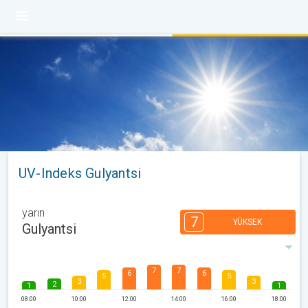
UV-Indeks Gulyantsi
yarın
7
YÜKSEK
Gulyantsi
7
7
6
6
5
5
3
3
2
1
1
08:00
10:00
12:00
14:00
16:00
18:00