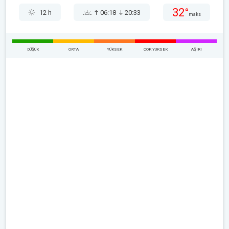
32°
12 h
06:18
20:33
maks
DÜŞÜK
ORTA
YÜKSEK
ÇOK YUKSEK
AŞIRI