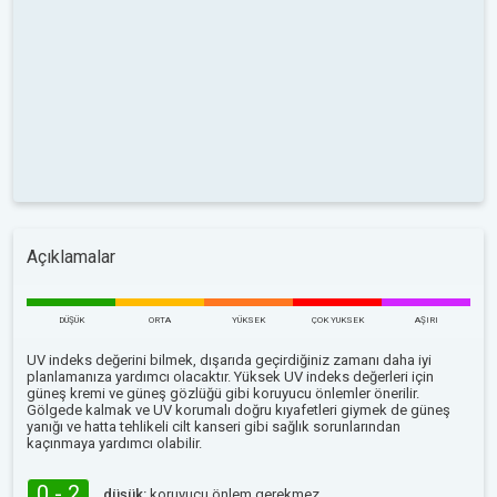
Açıklamalar
DÜŞÜK
ORTA
YÜKSEK
ÇOK YUKSEK
AŞIRI
UV indeks değerini bilmek, dışarıda geçirdiğiniz zamanı daha iyi
planlamanıza yardımcı olacaktır. Yüksek UV indeks değerleri için
güneş kremi ve güneş gözlüğü gibi koruyucu önlemler önerilir.
Gölgede kalmak ve UV korumalı doğru kıyafetleri giymek de güneş
yanığı ve hatta tehlikeli cilt kanseri gibi sağlık sorunlarından
kaçınmaya yardımcı olabilir.
0 - 2
düşük:
koruyucu önlem gerekmez.