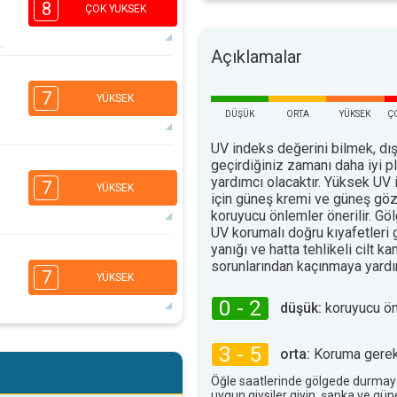
8
ÇOK YUKSEK
Açıklamalar
4
3
2
1
7
YÜKSEK
16:00
18:00
DÜŞÜK
ORTA
YÜKSEK
Ç
32°
UV indeks değerini bilmek, dış
maks
geçirdiğiniz zamanı daha iyi 
6
3
2
1
yardımcı olacaktır. Yüksek UV 
7
YÜKSEK
için güneş kremi ve güneş göz
16:00
18:00
koruyucu önlemler önerilir. G
32°
UV korumalı doğru kıyafetleri
maks
yanığı ve hatta tehlikeli cilt ka
6
5
3
sorunlarından kaçınmaya yardım
2
7
YÜKSEK
16:00
18:00
0 - 2
düşük:
koruyucu ö
32°
maks
6
5
3 - 5
orta:
Koruma gerekl
3
2
16:00
18:00
Öğle saatlerinde gölgede durmay
uygun giysiler giyin, şapka ve gü