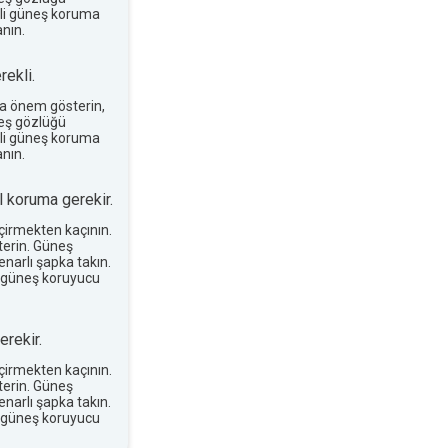
terli güneş koruma
nın.
ekli.
a önem gösterin,
neş gözlüğü
terli güneş koruma
nın.
 koruma gerekir.
eçirmekten kaçının.
erin. Güneş
narlı şapka takın.
 güneş koruyucu
rekir.
eçirmekten kaçının.
erin. Güneş
narlı şapka takın.
 güneş koruyucu