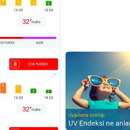
4
3
3
2
16:00
18:00
32°
maks
OK YUKSEK
AŞIRI
UV Endeksi ne anlama gelir?. Uyg
8
ÇOK YUKSEK
7
5
2
1
16:00
18:00
32°
maks
Uygulama özelliği
UV Endeksi ne anla