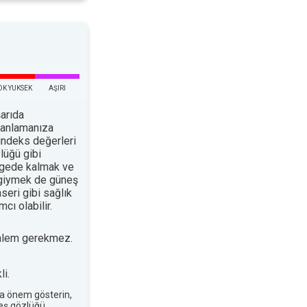
OK YUKSEK
AŞIRI
arıda
planlamanıza
indeks değerleri
lüğü gibi
ölgede kalmak ve
 giymek de güneş
nseri gibi sağlık
cı olabilir.
nlem gerekmez.
i.
a önem gösterin,
neş gözlüğü