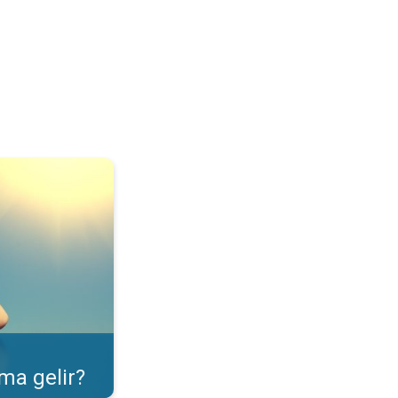
ulama özelliği. . .
ma gelir?