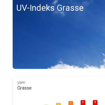
UV-Indeks Grasse
yarın
Grasse
8
8
7