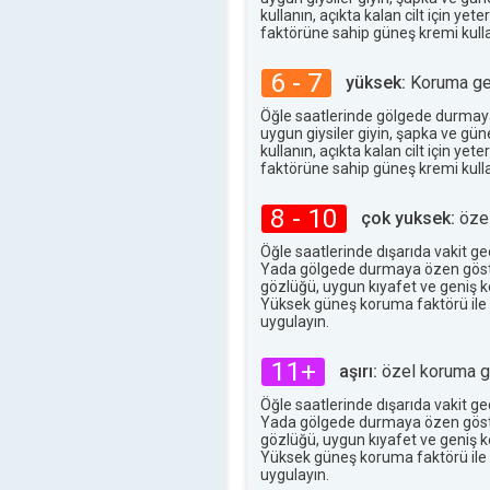
34°
kullanın, açıkta kalan cilt için ye
maks
faktörüne sahip güneş kremi kulla
6 - 7
yüksek:
Koruma ger
Öğle saatlerinde gölgede durmay
uygun giysiler giyin, şapka ve gü
kullanın, açıkta kalan cilt için ye
faktörüne sahip güneş kremi kulla
8 - 10
çok yuksek:
özel
Öğle saatlerinde dışarıda vakit g
Yada gölgede durmaya özen göst
gözlüğü, uygun kıyafet ve geniş ke
Yüksek güneş koruma faktörü ile
uygulayın.
11+
aşırı:
özel koruma ge
Öğle saatlerinde dışarıda vakit g
Yada gölgede durmaya özen göst
gözlüğü, uygun kıyafet ve geniş ke
Yüksek güneş koruma faktörü ile
uygulayın.