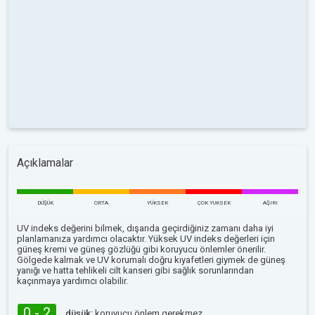
Açıklamalar
DÜŞÜK
ORTA
YÜKSEK
ÇOK YUKSEK
AŞIRI
UV indeks değerini bilmek, dışarıda geçirdiğiniz zamanı daha iyi
planlamanıza yardımcı olacaktır. Yüksek UV indeks değerleri için
güneş kremi ve güneş gözlüğü gibi koruyucu önlemler önerilir.
Gölgede kalmak ve UV korumalı doğru kıyafetleri giymek de güneş
yanığı ve hatta tehlikeli cilt kanseri gibi sağlık sorunlarından
kaçınmaya yardımcı olabilir.
0 - 2
düşük:
koruyucu önlem gerekmez.