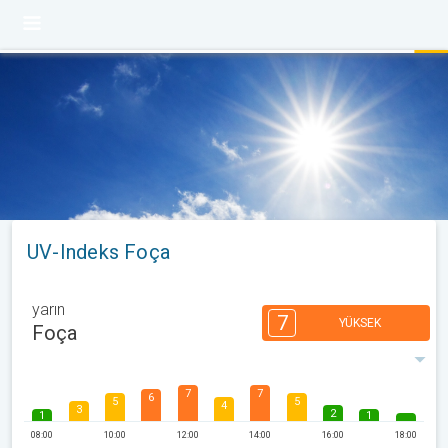
UV-Indeks Foça
yarın
7
YÜKSEK
Foça
7
7
6
5
5
4
3
2
1
1
08:00
10:00
12:00
14:00
16:00
18:00