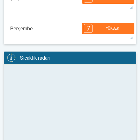
08:00
10:00
12:00
14:00
16:00
18:00
36°
13 h
05:44
19:54
maks
7
7
6
6
5
5
4
3
2
2
1
7
Perşembe
YÜKSEK
08:00
10:00
12:00
14:00
16:00
18:00
35°
12 h
05:46
19:52
maks
7
7
6
6
5
5
4
3
2
2
1
Sıcaklık radarı
08:00
10:00
12:00
14:00
16:00
18:00
33°
11 h
05:47
19:51
maks