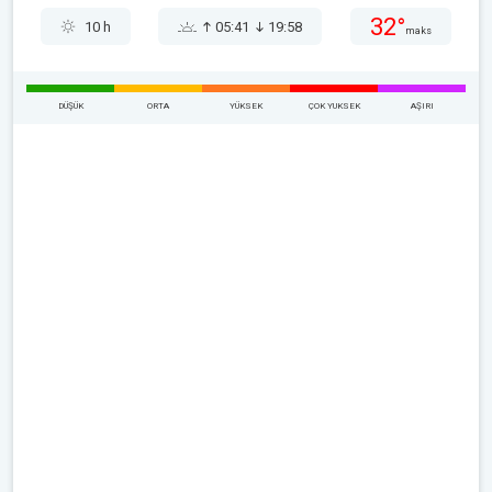
32°
10 h
05:41
19:58
maks
DÜŞÜK
ORTA
YÜKSEK
ÇOK YUKSEK
AŞIRI