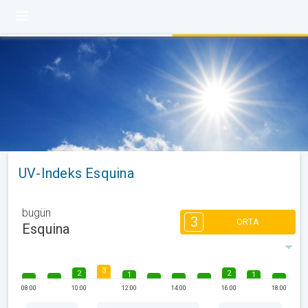
UV-Indeks Esquina
bugün
3
ORTA
Esquina
3
2
2
1
1
08:00
10:00
12:00
14:00
16:00
18:00