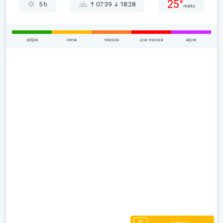
25°
5 h
07:39
18:28
maks
DÜŞÜK
ORTA
YÜKSEK
ÇOK YUKSEK
AŞIRI