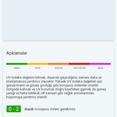
Açıklamalar
DÜŞÜK
ORTA
YÜKSEK
ÇOK YUKSEK
AŞIRI
UV indeks değerini bilmek, dışarıda geçirdiğiniz zamanı daha iyi
planlamanıza yardımcı olacaktır. Yüksek UV indeks değerleri için
güneş kremi ve güneş gözlüğü gibi koruyucu önlemler önerilir.
Gölgede kalmak ve UV korumalı doğru kıyafetleri giymek de güneş
yanığı ve hatta tehlikeli cilt kanseri gibi sağlık sorunlarından
kaçınmaya yardımcı olabilir.
0 - 2
düşük:
koruyucu önlem gerekmez.