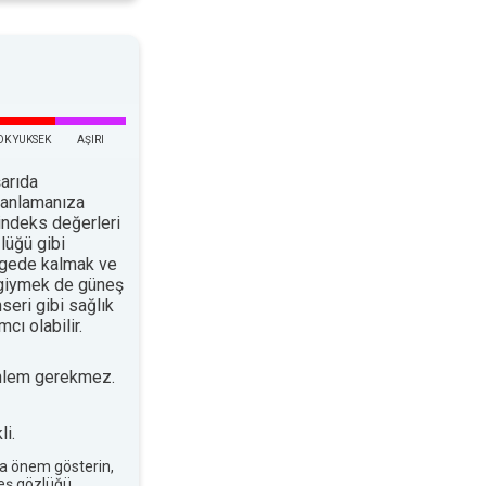
OK YUKSEK
AŞIRI
arıda
planlamanıza
indeks değerleri
lüğü gibi
ölgede kalmak ve
 giymek de güneş
nseri gibi sağlık
cı olabilir.
nlem gerekmez.
i.
a önem gösterin,
neş gözlüğü