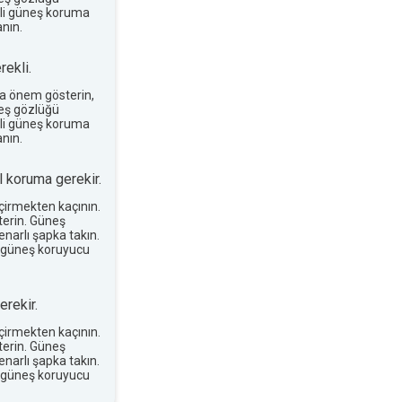
terli güneş koruma
nın.
ekli.
a önem gösterin,
neş gözlüğü
terli güneş koruma
nın.
 koruma gerekir.
eçirmekten kaçının.
erin. Güneş
narlı şapka takın.
 güneş koruyucu
rekir.
eçirmekten kaçının.
erin. Güneş
narlı şapka takın.
 güneş koruyucu