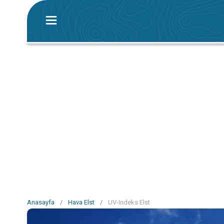
Anasayfa
/
Hava Elst
/
UV-Indeks Elst