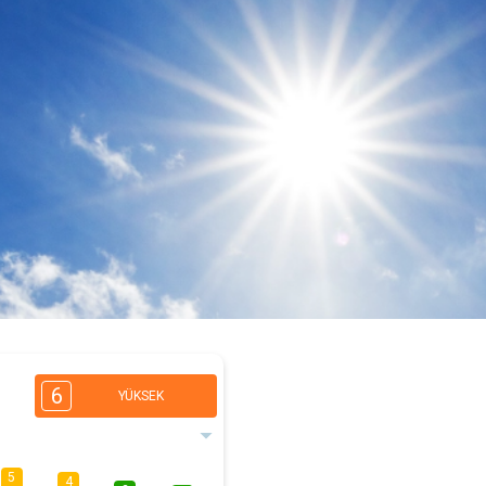
6
YÜKSEK
5
4