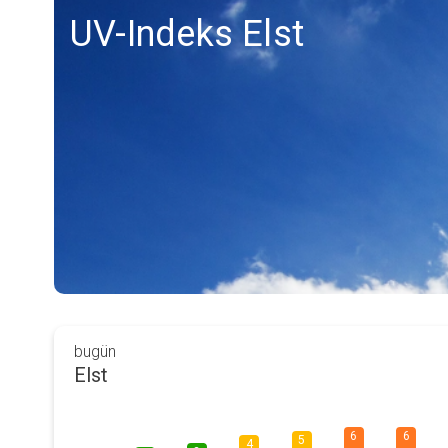
UV-Indeks Elst
bugün
Elst
6
6
5
4