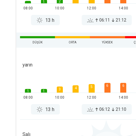
2
1
08:00
10:00
12:00
14:00
13 h
06:11
21:12
DÜŞÜK
ORTA
YÜKSEK
Ç
yarın
6
6
5
4
3
1
1
08:00
10:00
12:00
14:00
13 h
06:12
21:10
Salı