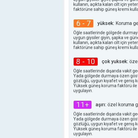
kullanın, açıkta kalan cilt için ye
faktörüne sahip güneş kremi kulla
6 - 7
yüksek:
Koruma ger
Öğle saatlerinde gölgede durmay
uygun giysiler giyin, şapka ve gü
kullanın, açıkta kalan cilt için ye
faktörüne sahip güneş kremi kulla
8 - 10
çok yuksek:
özel
Öğle saatlerinde dışarıda vakit g
Yada gölgede durmaya özen göst
gözlüğü, uygun kıyafet ve geniş ke
Yüksek güneş koruma faktörü ile
uygulayın.
11+
aşırı:
özel koruma ge
Öğle saatlerinde dışarıda vakit g
Yada gölgede durmaya özen göst
gözlüğü, uygun kıyafet ve geniş ke
Yüksek güneş koruma faktörü ile
uygulayın.