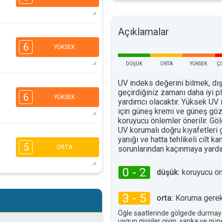
Açıklamalar
5
4
3
1
6
YÜKSEK
16:00
18:00
DÜŞÜK
ORTA
YÜKSEK
Ç
24°
maks
UV indeks değerini bilmek, dış
5
4
3
1
geçirdiğiniz zamanı daha iyi 
6
YÜKSEK
16:00
18:00
yardımcı olacaktır. Yüksek UV 
için güneş kremi ve güneş göz
28°
koruyucu önlemler önerilir. G
maks
UV korumalı doğru kıyafetleri
5
4
yanığı ve hatta tehlikeli cilt ka
2
2
5
ORTA
sorunlarından kaçınmaya yardım
16:00
18:00
32°
0 - 2
maks
düşük:
koruyucu ö
5
4
2
2
3 - 5
orta:
Koruma gerekl
16:00
18:00
Öğle saatlerinde gölgede durmay
33°
maks
uygun giysiler giyin, şapka ve gü