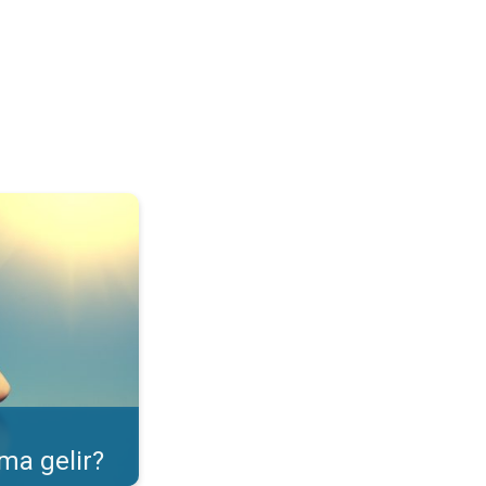
ulama özelliği. . .
ma gelir?