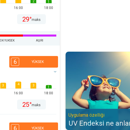
2
1
16:00
18:00
29°
maks
OK YUKSEK
AŞIRI
UV Endeksi ne anlama gelir?. Uyg
6
YÜKSEK
4
3
3
1
16:00
18:00
25°
maks
Uygulama özelliği
UV Endeksi ne anla
6
YÜKSEK