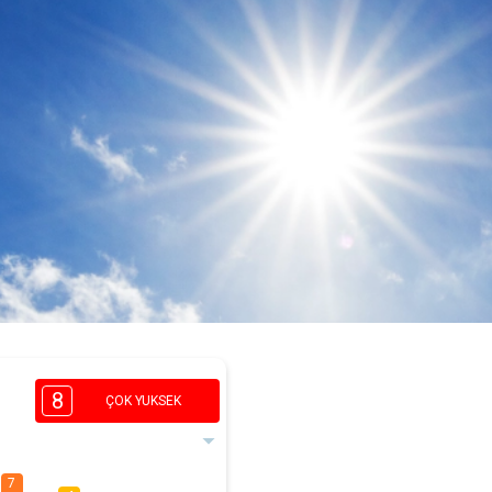
8
ÇOK YUKSEK
7