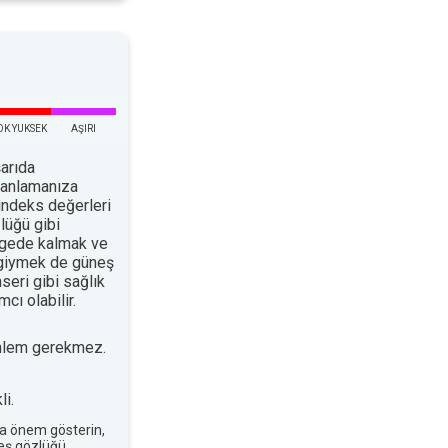
OK YUKSEK
AŞIRI
arıda
planlamanıza
indeks değerleri
lüğü gibi
ölgede kalmak ve
 giymek de güneş
nseri gibi sağlık
cı olabilir.
nlem gerekmez.
i.
a önem gösterin,
neş gözlüğü