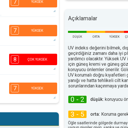
7
YÜKSEK
Açıklamalar
6
4
3
1
7
YÜKSEK
16:00
18:00
DÜŞÜK
ORTA
YÜKSEK
Ç
34°
maks
UV indeks değerini bilmek, dış
6
geçirdiğiniz zamanı daha iyi 
4
3
1
yardımcı olacaktır. Yüksek UV 
8
ÇOK YUKSEK
16:00
18:00
için güneş kremi ve güneş göz
koruyucu önlemler önerilir. G
32°
UV korumalı doğru kıyafetleri
maks
yanığı ve hatta tehlikeli cilt ka
7
4
3
sorunlarından kaçınmaya yardım
2
7
YÜKSEK
16:00
18:00
0 - 2
düşük:
koruyucu ö
32°
maks
5
4
3 - 5
3
orta:
Koruma gerekl
2
16:00
18:00
Öğle saatlerinde gölgede durmay
uygun giysiler giyin, şapka ve gü