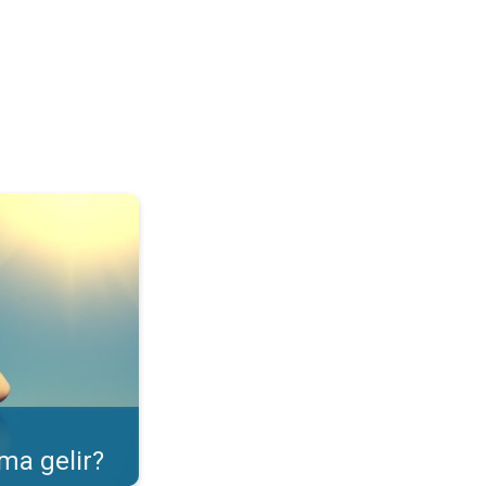
ulama özelliği. . .
ma gelir?