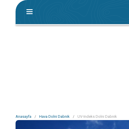
Anasayfa
/
Hava Dolni Dabnik
/
UV-Indeks Dolni Dabnik