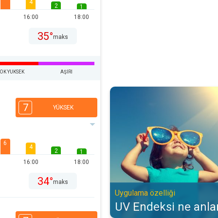
4
2
1
16:00
18:00
35°
maks
OK YUKSEK
AŞIRI
UV Endeksi ne anlama gelir?. Uyg
7
YÜKSEK
6
4
2
1
16:00
18:00
34°
maks
Uygulama özelliği
UV Endeksi ne anla