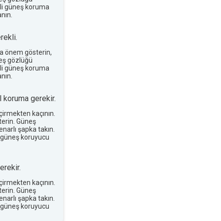
terli güneş koruma
nın.
ekli.
a önem gösterin,
neş gözlüğü
terli güneş koruma
nın.
 koruma gerekir.
eçirmekten kaçının.
erin. Güneş
narlı şapka takın.
 güneş koruyucu
rekir.
eçirmekten kaçının.
erin. Güneş
narlı şapka takın.
 güneş koruyucu