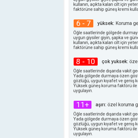
33°
kullanın, açıkta kalan cilt için ye
maks
faktörüne sahip güneş kremi kulla
6 - 7
yüksek:
Koruma ger
Öğle saatlerinde gölgede durmay
uygun giysiler giyin, şapka ve gü
kullanın, açıkta kalan cilt için ye
faktörüne sahip güneş kremi kulla
8 - 10
çok yuksek:
özel
Öğle saatlerinde dışarıda vakit g
Yada gölgede durmaya özen göst
gözlüğü, uygun kıyafet ve geniş ke
Yüksek güneş koruma faktörü ile
uygulayın.
11+
aşırı:
özel koruma ge
Öğle saatlerinde dışarıda vakit g
Yada gölgede durmaya özen göst
gözlüğü, uygun kıyafet ve geniş ke
Yüksek güneş koruma faktörü ile
uygulayın.