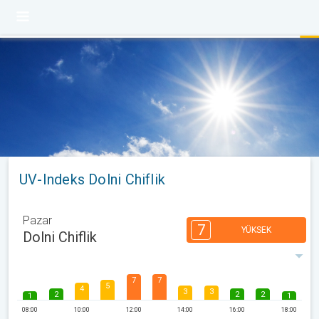
UV-Indeks Dolni Chiflik
Pazar
7
YÜKSEK
Dolni Chiflik
7
7
5
4
3
3
2
2
2
1
1
08:00
10:00
12:00
14:00
16:00
18:00