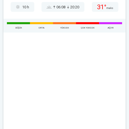
31°
10 h
06:08
20:20
maks
DÜŞÜK
ORTA
YÜKSEK
ÇOK YUKSEK
AŞIRI