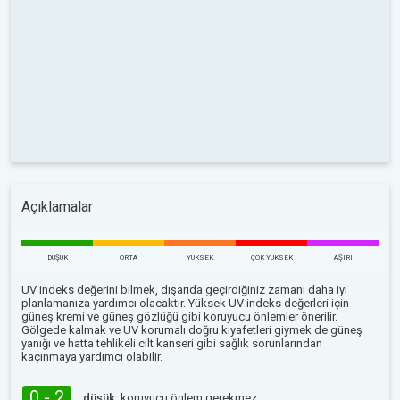
Açıklamalar
DÜŞÜK
ORTA
YÜKSEK
ÇOK YUKSEK
AŞIRI
UV indeks değerini bilmek, dışarıda geçirdiğiniz zamanı daha iyi
planlamanıza yardımcı olacaktır. Yüksek UV indeks değerleri için
güneş kremi ve güneş gözlüğü gibi koruyucu önlemler önerilir.
Gölgede kalmak ve UV korumalı doğru kıyafetleri giymek de güneş
yanığı ve hatta tehlikeli cilt kanseri gibi sağlık sorunlarından
kaçınmaya yardımcı olabilir.
0 - 2
düşük:
koruyucu önlem gerekmez.