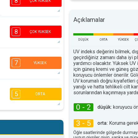
8
ÇOK YUKSEK
Açıklamalar
7
5
3
1
8
ÇOK YUKSEK
16:00
18:00
DÜŞÜK
ORTA
YÜKSEK
Ç
32°
maks
UV indeks değerini bilmek, dış
6
geçirdiğiniz zamanı daha iyi 
5
3
1
7
yardımcı olacaktır. Yüksek UV 
YÜKSEK
16:00
18:00
için güneş kremi ve güneş göz
koruyucu önlemler önerilir. G
34°
UV korumalı doğru kıyafetleri
maks
6
yanığı ve hatta tehlikeli cilt ka
4
2
1
sorunlarından kaçınmaya yardım
5
ORTA
16:00
18:00
0 - 2
düşük:
koruyucu ö
36°
maks
5
4
2
1
3 - 5
orta:
Koruma gerekl
16:00
18:00
Öğle saatlerinde gölgede durmay
uygun giysiler giyin, şapka ve gü