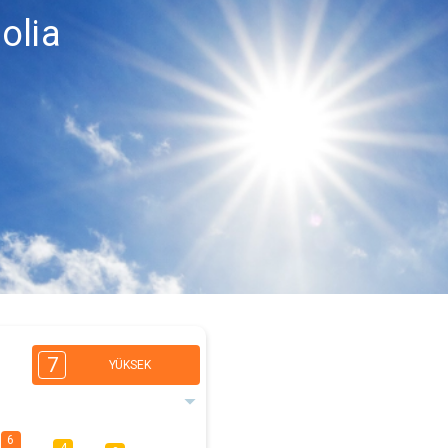
olia
7
YÜKSEK
6