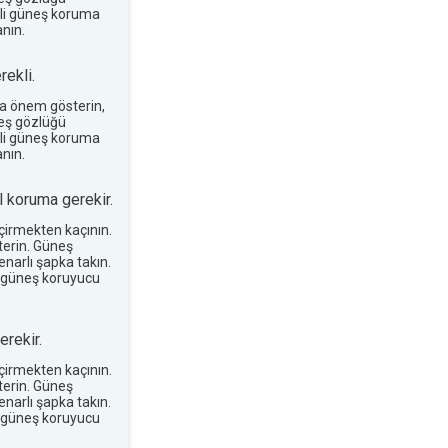
terli güneş koruma
nın.
ekli.
a önem gösterin,
neş gözlüğü
terli güneş koruma
nın.
 koruma gerekir.
eçirmekten kaçının.
erin. Güneş
narlı şapka takın.
 güneş koruyucu
rekir.
eçirmekten kaçının.
erin. Güneş
narlı şapka takın.
 güneş koruyucu