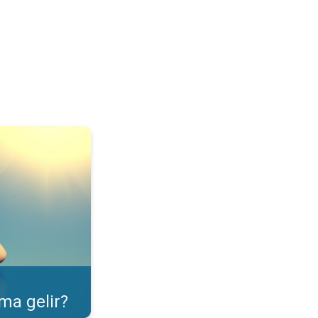
ulama özelliği. . .
ma gelir?