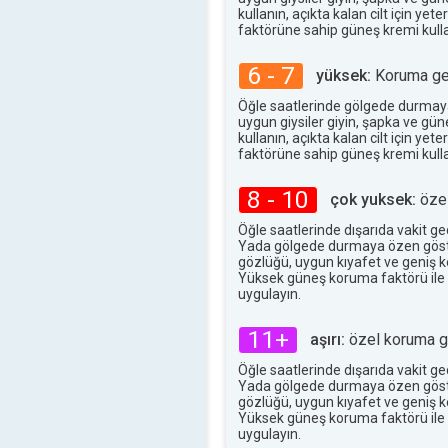
30°
maks
kullanın, açıkta kalan cilt için ye
faktörüne sahip güneş kremi kulla
6 - 7
yüksek:
Koruma ger
Öğle saatlerinde gölgede durmay
uygun giysiler giyin, şapka ve gü
kullanın, açıkta kalan cilt için ye
faktörüne sahip güneş kremi kulla
8 - 10
çok yuksek:
özel
Öğle saatlerinde dışarıda vakit g
Yada gölgede durmaya özen göst
gözlüğü, uygun kıyafet ve geniş ke
Yüksek güneş koruma faktörü ile
uygulayın.
11+
aşırı:
özel koruma ge
Öğle saatlerinde dışarıda vakit g
Yada gölgede durmaya özen göst
gözlüğü, uygun kıyafet ve geniş ke
Yüksek güneş koruma faktörü ile
uygulayın.