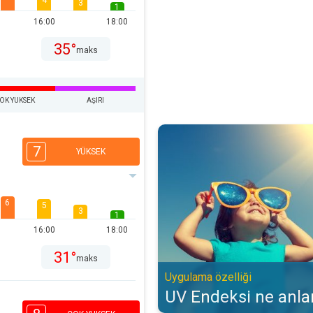
4
3
1
16:00
18:00
35°
maks
OK YUKSEK
AŞIRI
UV Endeksi ne anlama gelir?. Uyg
7
YÜKSEK
6
5
3
1
16:00
18:00
31°
maks
Uygulama özelliği
UV Endeksi ne anla