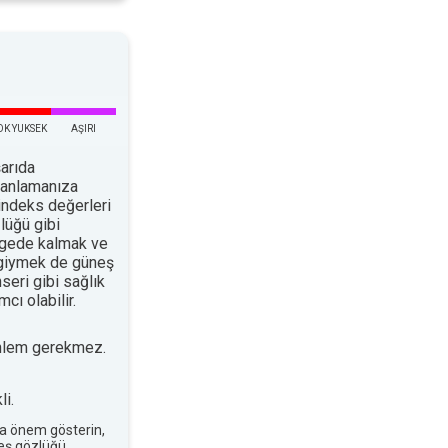
OK YUKSEK
AŞIRI
arıda
planlamanıza
indeks değerleri
lüğü gibi
ölgede kalmak ve
 giymek de güneş
nseri gibi sağlık
cı olabilir.
nlem gerekmez.
i.
a önem gösterin,
neş gözlüğü