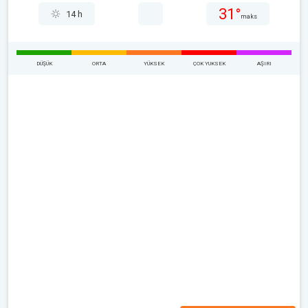
31°
14 h
maks
DÜŞÜK
ORTA
YÜKSEK
ÇOK YUKSEK
AŞIRI