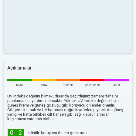
Açıklamalar
DÜŞÜK
ORTA
YÜKSEK
ÇOK YUKSEK
AŞIRI
UV indeks değerini bilmek, dışarıda geçirdiğiniz zamanı daha iyi
planlamanıza yardımcı olacaktır. Yüksek UV indeks değerleri için
güneş kremi ve güneş gözlüğü gibi koruyucu önlemler önerilir.
Gölgede kalmak ve UV korumalı doğru kıyafetleri giymek de güneş
yanığı ve hatta tehlikeli cilt kanseri gibi sağlık sorunlarından
kaçınmaya yardımcı olabilir.
0 - 2
düşük:
koruyucu önlem gerekmez.