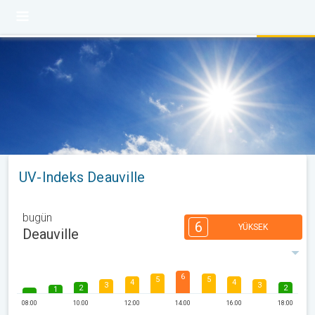
UV-Indeks Deauville
bugün
6
YÜKSEK
Deauville
6
5
5
4
4
3
3
2
2
1
08:00
10:00
12:00
14:00
16:00
18:00