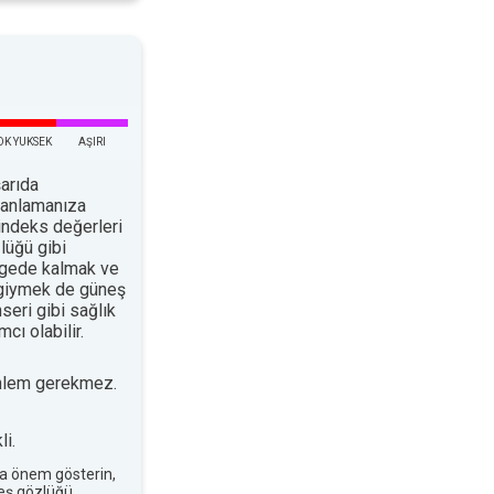
OK YUKSEK
AŞIRI
arıda
planlamanıza
indeks değerleri
lüğü gibi
ölgede kalmak ve
 giymek de güneş
nseri gibi sağlık
cı olabilir.
nlem gerekmez.
i.
a önem gösterin,
neş gözlüğü