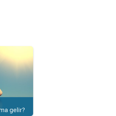
ulama özelliği. . .
ma gelir?