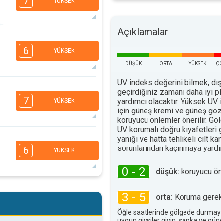
7
YÜKSEK
Açıklamalar
4
2
1
6
YÜKSEK
16:00
18:00
DÜŞÜK
ORTA
YÜKSEK
Ç
35°
maks
UV indeks değerini bilmek, dış
4
geçirdiğiniz zamanı daha iyi 
3
1
1
7
yardımcı olacaktır. Yüksek UV 
YÜKSEK
16:00
18:00
için güneş kremi ve güneş göz
koruyucu önlemler önerilir. G
33°
maks
UV korumalı doğru kıyafetleri
yanığı ve hatta tehlikeli cilt ka
5
3
2
1
sorunlarından kaçınmaya yardım
6
YÜKSEK
16:00
18:00
0 - 2
düşük:
koruyucu ö
29°
maks
4
3
2
1
3 - 5
orta:
Koruma gerekl
16:00
18:00
Öğle saatlerinde gölgede durmay
uygun giysiler giyin, şapka ve gü