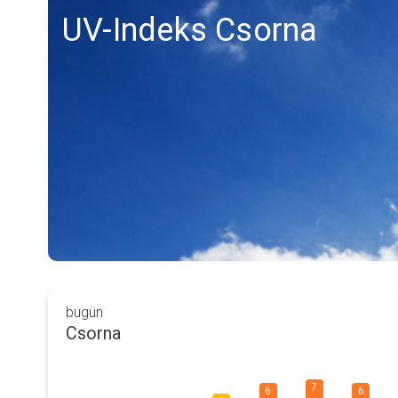
UV-Indeks Csorna
bugün
Csorna
7
6
6