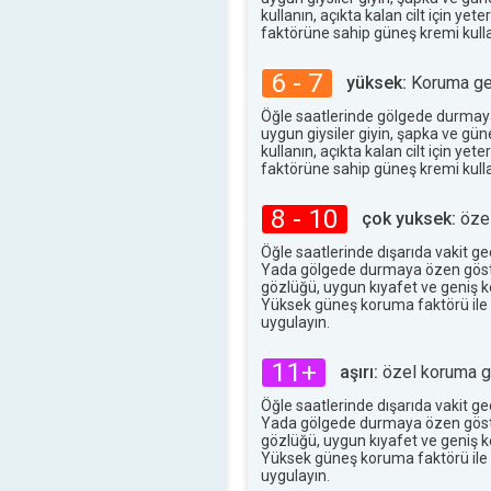
28°
maks
kullanın, açıkta kalan cilt için ye
faktörüne sahip güneş kremi kulla
6 - 7
yüksek:
Koruma ger
Öğle saatlerinde gölgede durmay
uygun giysiler giyin, şapka ve gü
kullanın, açıkta kalan cilt için ye
faktörüne sahip güneş kremi kulla
8 - 10
çok yuksek:
özel
Öğle saatlerinde dışarıda vakit g
Yada gölgede durmaya özen göst
gözlüğü, uygun kıyafet ve geniş ke
Yüksek güneş koruma faktörü ile
uygulayın.
11+
aşırı:
özel koruma ge
Öğle saatlerinde dışarıda vakit g
Yada gölgede durmaya özen göst
gözlüğü, uygun kıyafet ve geniş ke
Yüksek güneş koruma faktörü ile
uygulayın.