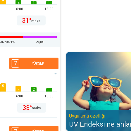
4
2
1
1
16:00
18:00
31°
maks
OK YUKSEK
AŞIRI
UV Endeksi ne anlama gelir?. Uyg
7
YÜKSEK
5
3
2
1
16:00
18:00
33°
maks
Uygulama özelliği
UV Endeksi ne anla