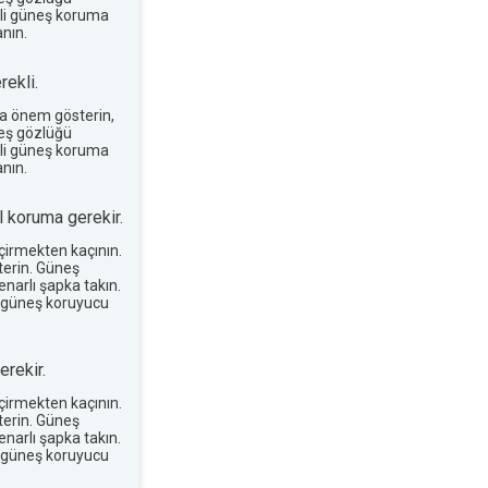
terli güneş koruma
nın.
ekli.
a önem gösterin,
neş gözlüğü
terli güneş koruma
nın.
 koruma gerekir.
eçirmekten kaçının.
erin. Güneş
narlı şapka takın.
 güneş koruyucu
rekir.
eçirmekten kaçının.
erin. Güneş
narlı şapka takın.
 güneş koruyucu