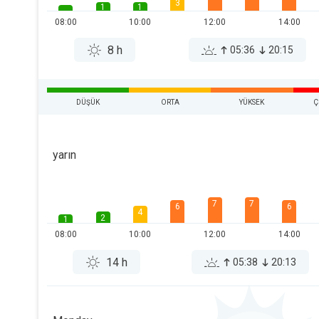
3
1
1
08:00
10:00
12:00
14:00
8 h
05:36
20:15
DÜŞÜK
ORTA
YÜKSEK
Ç
yarın
7
7
6
6
4
2
1
08:00
10:00
12:00
14:00
14 h
05:38
20:13