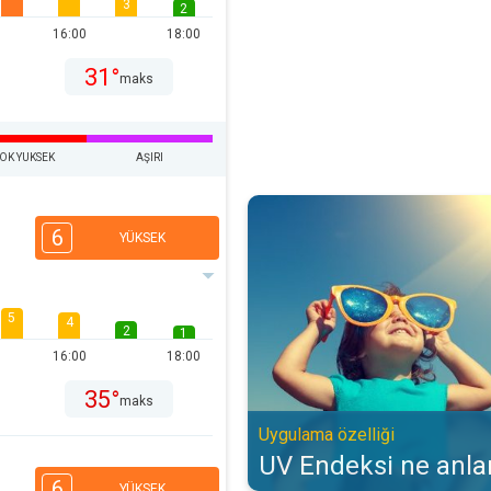
3
2
16:00
18:00
31°
maks
OK YUKSEK
AŞIRI
UV Endeksi ne anlama gelir?. Uyg
6
YÜKSEK
5
4
2
1
16:00
18:00
35°
maks
Uygulama özelliği
UV Endeksi ne anla
6
YÜKSEK