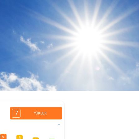
7
YÜKSEK
6
5