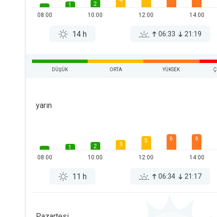
4
2
1
08:00
10:00
12:00
14:00
14 h
06:33
21:19
DÜŞÜK
ORTA
YÜKSEK
Ç
yarın
6
6
5
3
2
1
08:00
10:00
12:00
14:00
11 h
06:34
21:17
Pazartesi