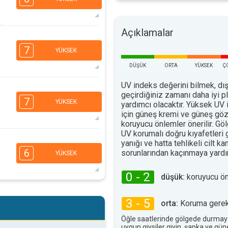
Açıklamalar
6
5
3
2
7
YÜKSEK
16:00
18:00
DÜŞÜK
ORTA
YÜKSEK
Ç
32°
maks
UV indeks değerini bilmek, dış
6
5
geçirdiğiniz zamanı daha iyi 
3
2
7
YÜKSEK
yardımcı olacaktır. Yüksek UV 
16:00
18:00
için güneş kremi ve güneş göz
koruyucu önlemler önerilir. G
31°
maks
UV korumalı doğru kıyafetleri
5
yanığı ve hatta tehlikeli cilt ka
4
3
2
6
sorunlarından kaçınmaya yardım
YÜKSEK
16:00
18:00
0 - 2
düşük:
koruyucu ö
35°
maks
5
4
3
2
3 - 5
orta:
Koruma gerekl
16:00
18:00
Öğle saatlerinde gölgede durmay
uygun giysiler giyin, şapka ve gü