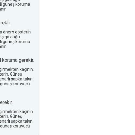
terli güneş koruma
nın.
ekli.
a önem gösterin,
neş gözlüğü
terli güneş koruma
nın.
 koruma gerekir.
eçirmekten kaçının.
erin. Güneş
narlı şapka takın.
 güneş koruyucu
rekir.
eçirmekten kaçının.
erin. Güneş
narlı şapka takın.
 güneş koruyucu