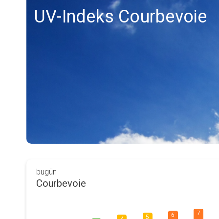
UV-Indeks Courbevoie
bugün
Courbevoie
7
6
5