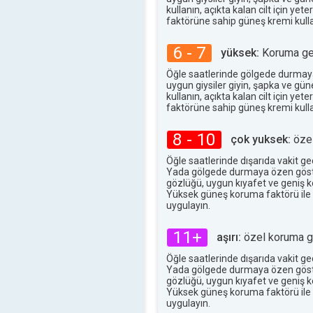
37°
maks
kullanın, açıkta kalan cilt için ye
faktörüne sahip güneş kremi kulla
6 - 7
yüksek:
Koruma ger
Öğle saatlerinde gölgede durmay
uygun giysiler giyin, şapka ve gü
kullanın, açıkta kalan cilt için ye
faktörüne sahip güneş kremi kulla
8 - 10
çok yuksek:
özel
Öğle saatlerinde dışarıda vakit g
Yada gölgede durmaya özen göst
gözlüğü, uygun kıyafet ve geniş ke
Yüksek güneş koruma faktörü ile
uygulayın.
11+
aşırı:
özel koruma ge
Öğle saatlerinde dışarıda vakit g
Yada gölgede durmaya özen göst
gözlüğü, uygun kıyafet ve geniş ke
Yüksek güneş koruma faktörü ile
uygulayın.