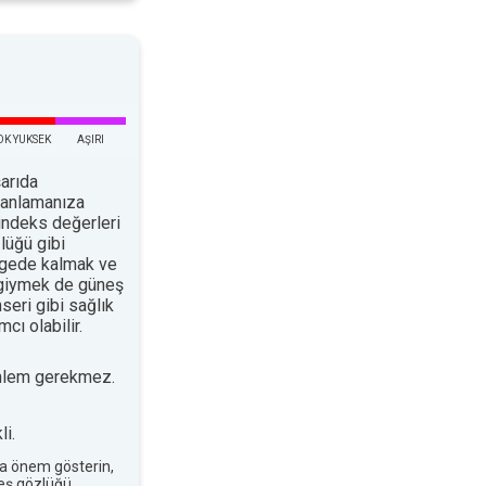
OK YUKSEK
AŞIRI
arıda
planlamanıza
indeks değerleri
lüğü gibi
ölgede kalmak ve
 giymek de güneş
nseri gibi sağlık
cı olabilir.
nlem gerekmez.
i.
a önem gösterin,
neş gözlüğü