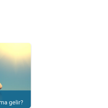
ulama özelliği. . .
ma gelir?