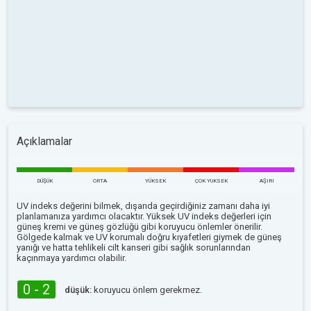
Açıklamalar
DÜŞÜK
ORTA
YÜKSEK
ÇOK YUKSEK
AŞIRI
UV indeks değerini bilmek, dışarıda geçirdiğiniz zamanı daha iyi
planlamanıza yardımcı olacaktır. Yüksek UV indeks değerleri için
güneş kremi ve güneş gözlüğü gibi koruyucu önlemler önerilir.
Gölgede kalmak ve UV korumalı doğru kıyafetleri giymek de güneş
yanığı ve hatta tehlikeli cilt kanseri gibi sağlık sorunlarından
kaçınmaya yardımcı olabilir.
0 - 2
düşük:
koruyucu önlem gerekmez.