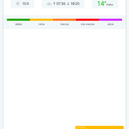
14°
10 h
07:36
18:20
maks
DÜŞÜK
ORTA
YÜKSEK
ÇOK YUKSEK
AŞIRI