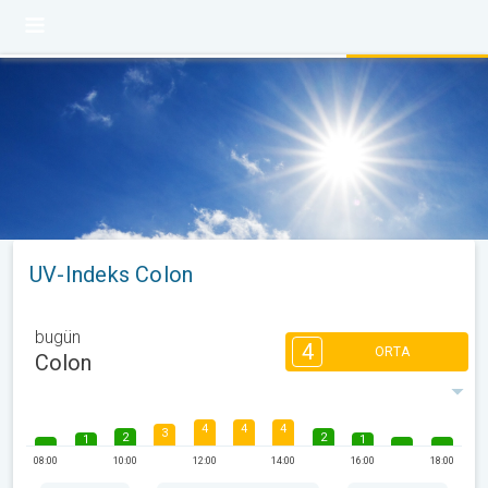
UV-Indeks Colon
bugün
4
ORTA
Colon
4
4
4
3
2
2
1
1
08:00
10:00
12:00
14:00
16:00
18:00