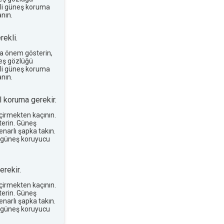
terli güneş koruma
nın.
ekli.
a önem gösterin,
neş gözlüğü
terli güneş koruma
nın.
 koruma gerekir.
eçirmekten kaçının.
erin. Güneş
narlı şapka takın.
 güneş koruyucu
rekir.
eçirmekten kaçının.
erin. Güneş
narlı şapka takın.
 güneş koruyucu