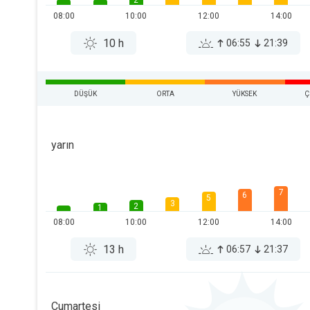
2
08:00
10:00
12:00
14:00
10 h
06:55
21:39
DÜŞÜK
ORTA
YÜKSEK
Ç
yarın
7
6
5
3
2
1
08:00
10:00
12:00
14:00
13 h
06:57
21:37
Cumartesi