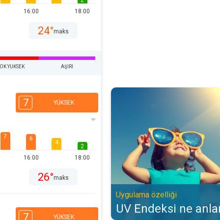
2
16:00
18:00
24°
maks
OK YUKSEK
AŞIRI
UV Endeksi ne anlama gelir?. Uyg
7
YÜKSEK
7
6
4
2
16:00
18:00
26°
maks
Uygulama özelliği
UV Endeksi ne anla
7
YÜKSEK