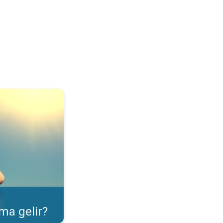
ulama özelliği. . .
ma gelir?