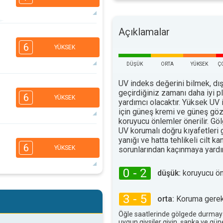
Açıklamalar
6
5
4
2
6
YÜKSEK
16:00
18:00
DÜŞÜK
ORTA
YÜKSEK
Ç
29°
maks
6
UV indeks değerini bilmek, dış
5
4
2
geçirdiğiniz zamanı daha iyi 
6
YÜKSEK
16:00
18:00
yardımcı olacaktır. Yüksek UV 
için güneş kremi ve güneş göz
26°
koruyucu önlemler önerilir. G
maks
UV korumalı doğru kıyafetleri
6
5
4
yanığı ve hatta tehlikeli cilt ka
2
6
YÜKSEK
sorunlarından kaçınmaya yardım
16:00
18:00
27°
0 - 2
maks
düşük:
koruyucu ö
6
5
4
2
3 - 5
orta:
Koruma gerekl
16:00
18:00
Öğle saatlerinde gölgede durmay
33°
uygun giysiler giyin, şapka ve gü
maks