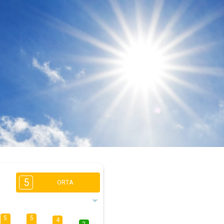
5
ORTA
5
5
4