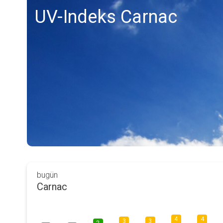
UV-Indeks Carnac
bugün
Carnac
4
4
3
3