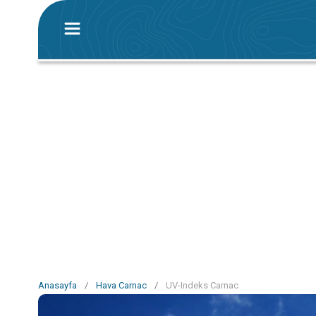
Anasayfa
/
Hava Carnac
/
UV-Indeks Carnac