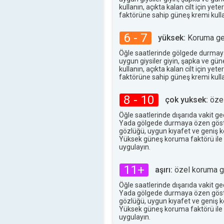
kullanın, açıkta kalan cilt için ye
faktörüne sahip güneş kremi kulla
6 - 7
yüksek:
Koruma ger
Öğle saatlerinde gölgede durmay
uygun giysiler giyin, şapka ve gü
kullanın, açıkta kalan cilt için ye
faktörüne sahip güneş kremi kulla
8 - 10
çok yuksek:
özel
Öğle saatlerinde dışarıda vakit g
Yada gölgede durmaya özen göst
gözlüğü, uygun kıyafet ve geniş ke
Yüksek güneş koruma faktörü ile
uygulayın.
11+
aşırı:
özel koruma ge
Öğle saatlerinde dışarıda vakit g
Yada gölgede durmaya özen göst
gözlüğü, uygun kıyafet ve geniş ke
Yüksek güneş koruma faktörü ile
uygulayın.