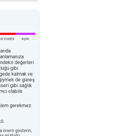
OK YUKSEK
AŞIRI
arıda
planlamanıza
indeks değerleri
lüğü gibi
ölgede kalmak ve
 giymek de güneş
nseri gibi sağlık
cı olabilir.
nlem gerekmez.
i.
a önem gösterin,
neş gözlüğü