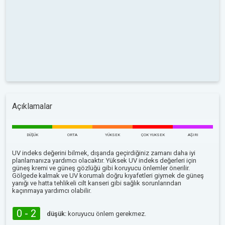
Açıklamalar
DÜŞÜK
ORTA
YÜKSEK
ÇOK YUKSEK
AŞIRI
UV indeks değerini bilmek, dışarıda geçirdiğiniz zamanı daha iyi
planlamanıza yardımcı olacaktır. Yüksek UV indeks değerleri için
güneş kremi ve güneş gözlüğü gibi koruyucu önlemler önerilir.
Gölgede kalmak ve UV korumalı doğru kıyafetleri giymek de güneş
yanığı ve hatta tehlikeli cilt kanseri gibi sağlık sorunlarından
kaçınmaya yardımcı olabilir.
0 - 2
düşük:
koruyucu önlem gerekmez.