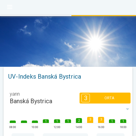
UV-Indeks Banská Bystrica
yarın
3
ORTA
Banská Bystrica
3
3
2
1
1
1
1
1
08:00
10:00
12:00
14:00
16:00
18:00