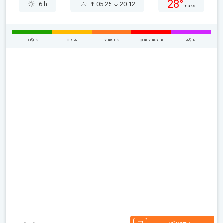
28°
6 h
05:25
20:12
maks
DÜŞÜK
ORTA
YÜKSEK
ÇOK YUKSEK
AŞIRI