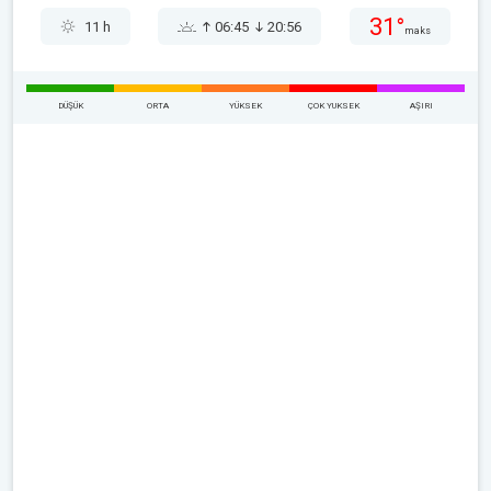
31°
11 h
06:45
20:56
maks
DÜŞÜK
ORTA
YÜKSEK
ÇOK YUKSEK
AŞIRI