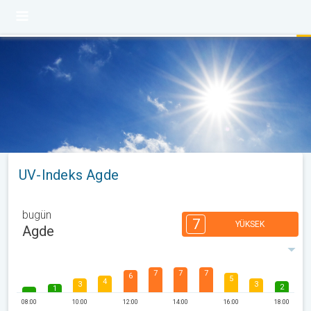
UV-Indeks Agde
bugün
7
YÜKSEK
Agde
7
7
7
6
5
4
3
3
2
1
08:00
10:00
12:00
14:00
16:00
18:00