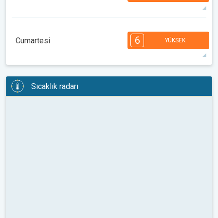
32°
13 h
06:49
20:52
maks
7
7
6
6
5
4
3
2
2
1
6
Cumartesi
YÜKSEK
08:00
10:00
12:00
14:00
16:00
18:00
32°
13 h
06:50
20:50
maks
6
6
6
6
5
5
4
3
2
2
1
Sıcaklık radarı
08:00
10:00
12:00
14:00
16:00
18:00
32°
12 h
06:51
20:49
maks