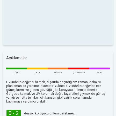
Açıklamalar
DÜŞÜK
ORTA
YÜKSEK
ÇOK YUKSEK
AŞIRI
UV indeks değerini bilmek, dışarıda geçirdiğiniz zamanı daha iyi
planlamanıza yardımcı olacaktır. Yüksek UV indeks değerleri için
güneş kremi ve güneş gözlüğü gibi koruyucu önlemler önerilir.
Gölgede kalmak ve UV korumalı doğru kıyafetleri giymek de güneş
yanığı ve hatta tehlikeli cilt kanseri gibi sağlık sorunlarından
kaçınmaya yardımcı olabilir.
0 - 2
düşük:
koruyucu önlem gerekmez.