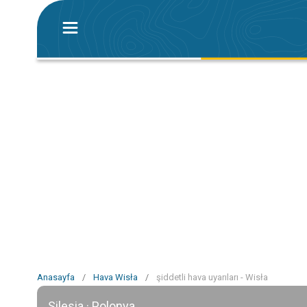
Anasayfa
/
Hava Wisła
/
şiddetli hava uyarıları - Wisła
Silesia · Polonya