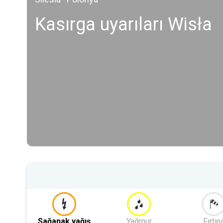
Kasırga uyarıları Wisła
Sağanak yağış
Yağmur
Fırtın