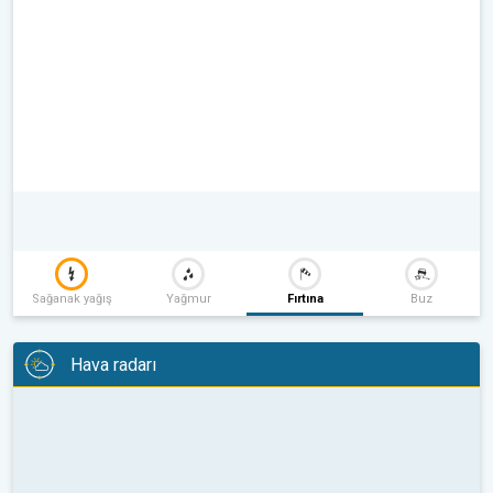
Sağanak yağış
Yağmur
Fırtına
Buz
Hava radarı