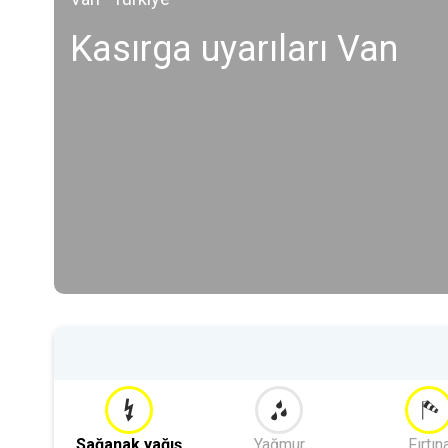
Kasırga uyarıları Van
Sağanak yağış
Yağmur
Fırtın