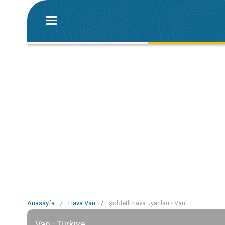
Anasayfa
/
Hava Van
/
şiddetli hava uyarıları - Van
Van · Türkiye