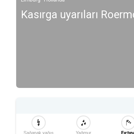
Kasırga uyarıları Roer
Sağanak yağış
Yağmur
Fırtın