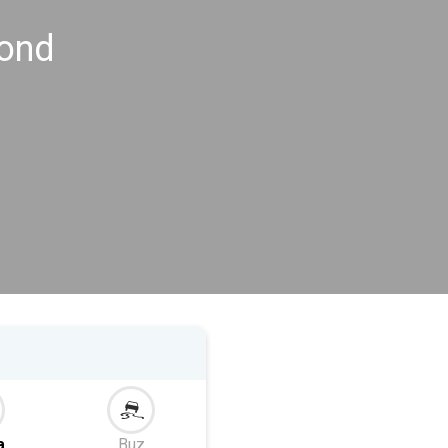
mond
a
Buz