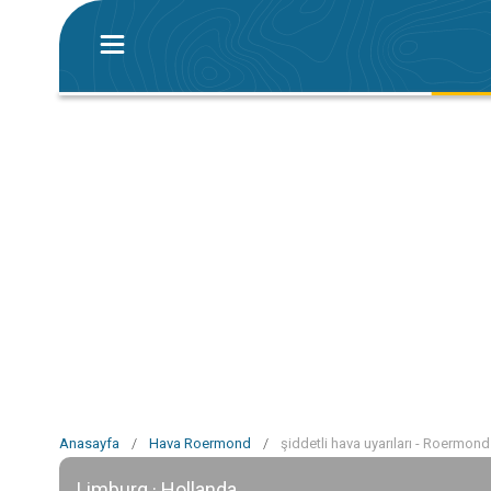
Anasayfa
/
Hava Roermond
/
şiddetli hava uyarıları - Roermond
Limburg · Hollanda