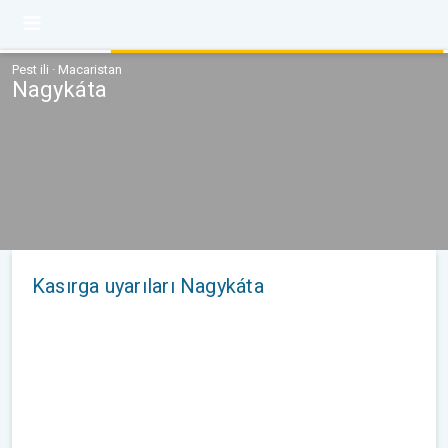
Pest ili · Macaristan
Nagykáta
Kasırga uyarıları Nagykáta