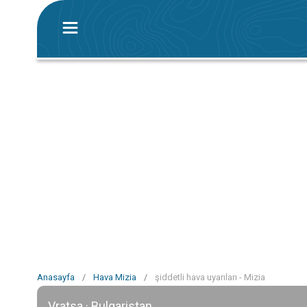
Anasayfa
/
Hava Mizia
/
şiddetli hava uyarıları - Mizia
Vratsa · Bulgaristan