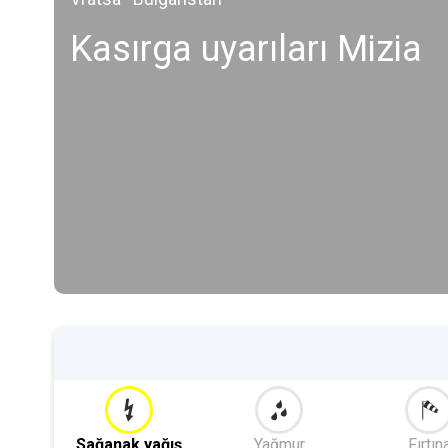
Kasırga uyarıları Mizia
Sağanak yağış
Yağmur
Fırtın