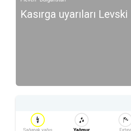
Kasırga uyarıları Levski
Sağanak yağış
Yağmur
Fırtın