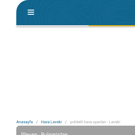
Anasayfa
/
Hava Levski
/
şiddetli hava uyarıları - Levski
Pleven · Bulgaristan