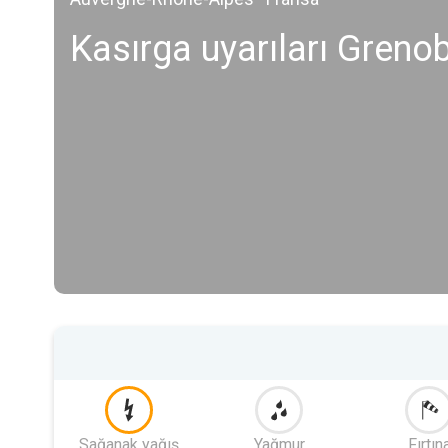
Kasırga uyarıları Greno
Sağanak yağış
Yağmur
Fırtın