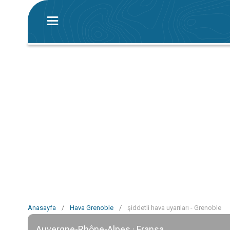
Anasayfa
/
Hava Grenoble
/
şiddetli hava uyarıları - Grenoble
Auvergne-Rhône-Alpes · Fransa