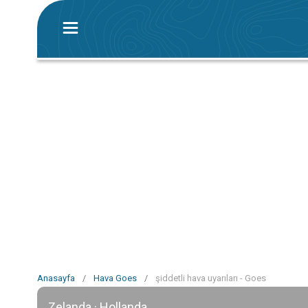
Anasayfa
/
Hava Goes
/
şiddetli hava uyarıları - Goes
Zelanda · Hollanda