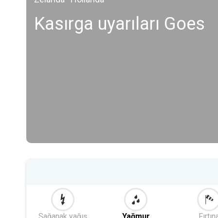
Kasırga uyarıları Goes
Sağanak yağış
Yağmur
Fırtın