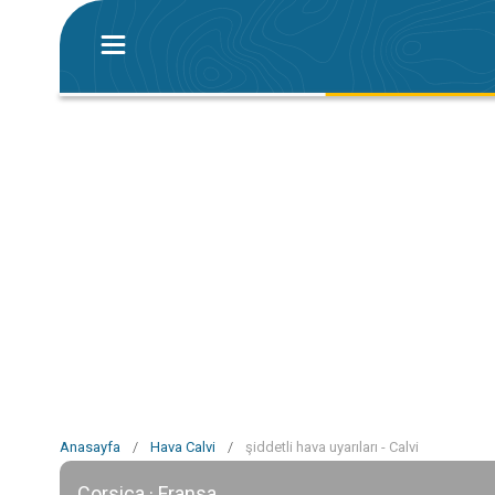
Anasayfa
/
Hava Calvi
/
şiddetli hava uyarıları - Calvi
Corsica · Fransa