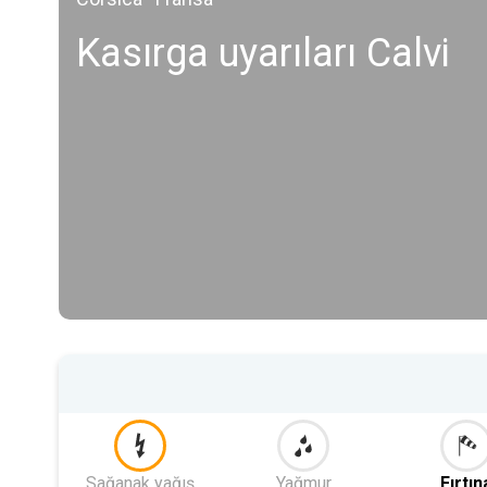
Kasırga uyarıları Calvi
Sağanak yağış
Yağmur
Fırtın