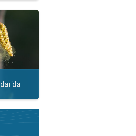
lgileri. Uygulama özelliği. . .
dar‘da