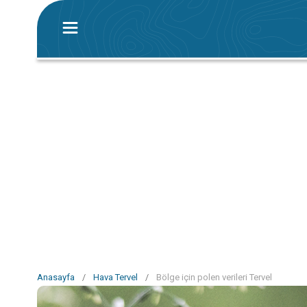
Anasayfa
/
Hava Tervel
/
Bölge için polen verileri Tervel