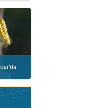
lgileri. Uygulama özelliği. . .
dar‘da