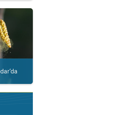
lgileri. Uygulama özelliği. . .
dar‘da