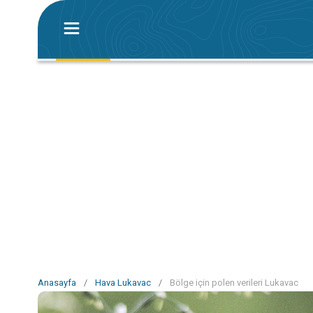
Anasayfa
/
Hava Lukavac
/
Bölge için polen verileri Lukavac