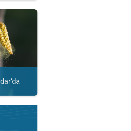
lgileri. Uygulama özelliği. . .
dar‘da