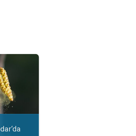
lgileri. Uygulama özelliği. . .
dar‘da