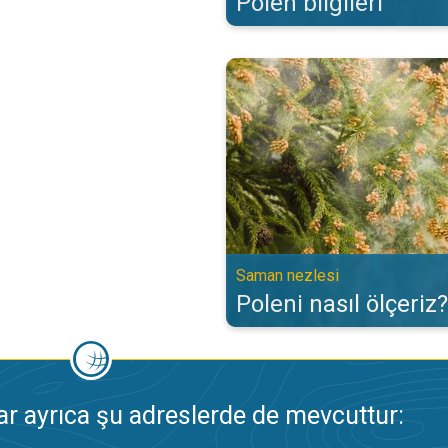
Polen bilgileri
Poleni nasıl ölçeriz?. Saman nezl
Saman nezlesi
Poleni nasıl ölçeriz?
 ayrıca şu adreslerde de mevcuttur: