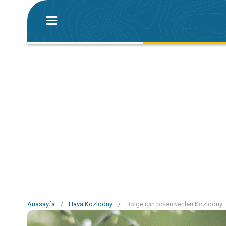
Anasayfa
/
Hava Kozloduy
/
Bölge için polen verileri Kozloduy