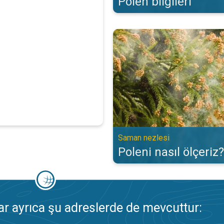
Polen bilgileri
Poleni nasıl ölçeriz?. Saman nezl
Saman nezlesi
Poleni nasıl ölçeriz?
 ayrıca şu adreslerde de mevcuttur: