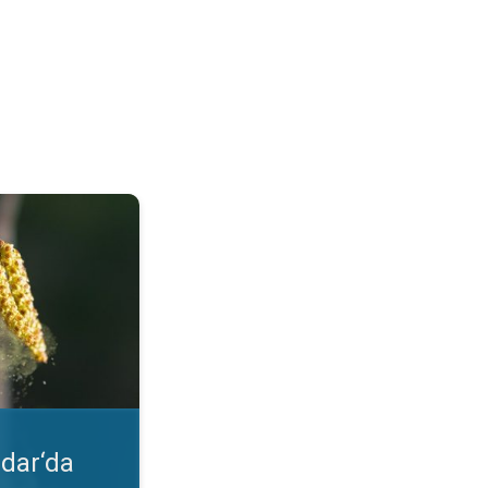
lgileri. Uygulama özelliği. . .
dar‘da