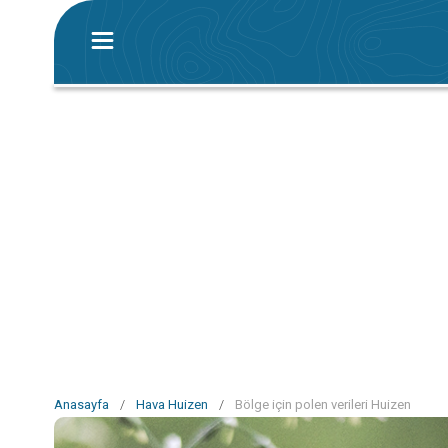
Anasayfa
/
Hava Huizen
/
Bölge için polen verileri Huizen