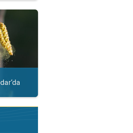
lgileri. Uygulama özelliği. . .
dar‘da