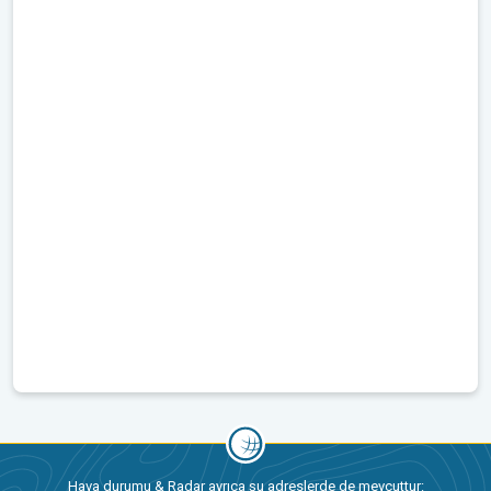
Hava durumu & Radar ayrıca şu adreslerde de mevcuttur: