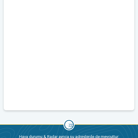
Hava durumu & Radar ayrıca şu adreslerde de mevcuttur: