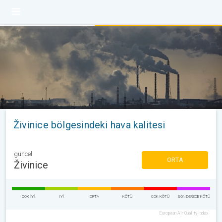
Živinice bölgesindeki hava kalitesi
güncel
ORTA
Živinice
ÇOK IYI
IYI
ORTA
KÖTÜ
ÇOK KÖTÜ
SON DERECE KÖTÜ
European Air Quality Index