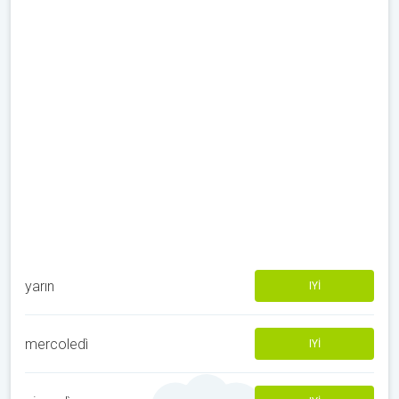
yarın
IYI
mercoledì
IYI