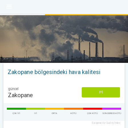
Zakopane bölgesindeki hava kalitesi
güncel
IYI
Zakopane
ÇOK IYI
IYI
ORTA
KÖTÜ
ÇOK KÖTÜ
SON DERECE KÖTÜ
European Air Quality Index