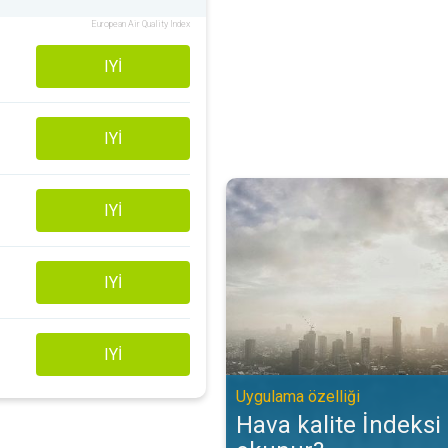
European Air Quality Index
IYI
IYI
Hava kalite İndeksi (AQİ) nasıl o
IYI
IYI
IYI
Uygulama özelliği
Hava kalite İndeksi 