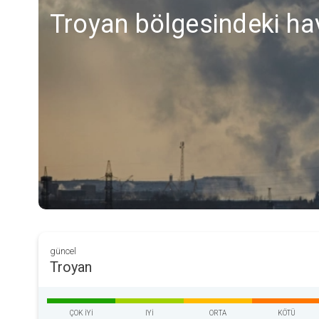
Troyan bölgesindeki hav
güncel
Troyan
ÇOK IYI
IYI
ORTA
KÖTÜ