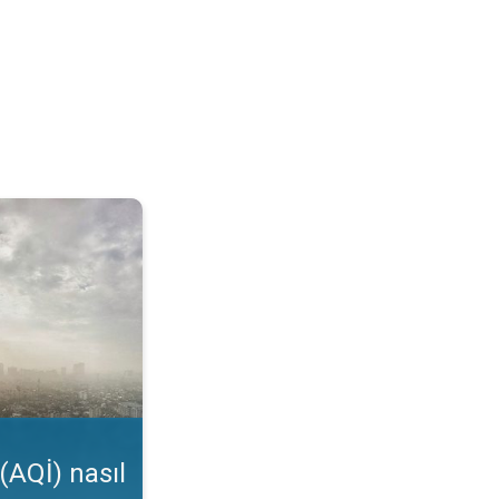
kunur?. Uygulama özelliği. . .
(AQİ) nasıl