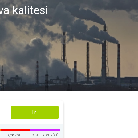
a kalitesi
IYI
ÇOK KÖTÜ
SON DERECE KÖTÜ