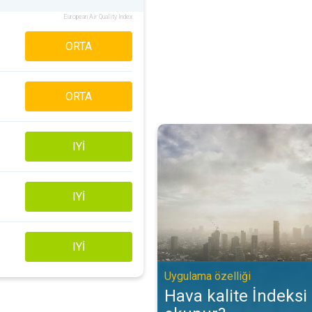
European Air Quality Index
ORTA
ORTA
Hava kalite İndeksi (AQİ) nasıl o
IYI
IYI
IYI
Uygulama özelliği
Hava kalite İndeksi 