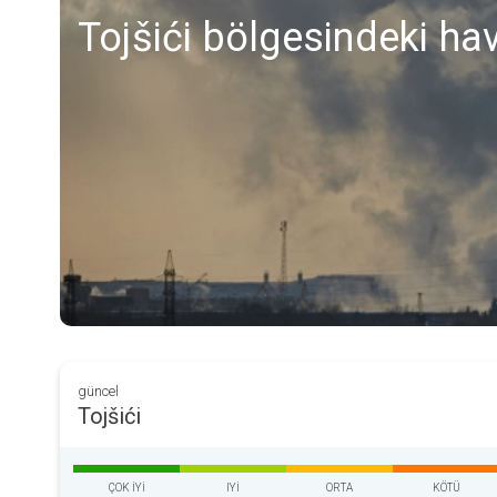
Tojšići bölgesindeki hav
güncel
Tojšići
ÇOK IYI
IYI
ORTA
KÖTÜ