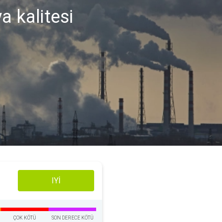
a kalitesi
IYI
ÇOK KÖTÜ
SON DERECE KÖTÜ