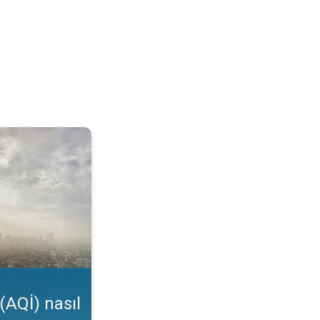
kunur?. Uygulama özelliği. . .
(AQİ) nasıl