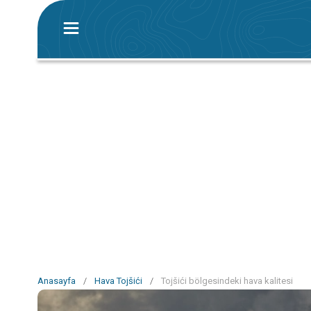
Anasayfa
/
Hava Tojšići
/
Tojšići bölgesindeki hava kalitesi