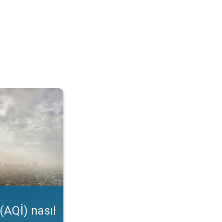
kunur?. Uygulama özelliği. . .
(AQİ) nasıl