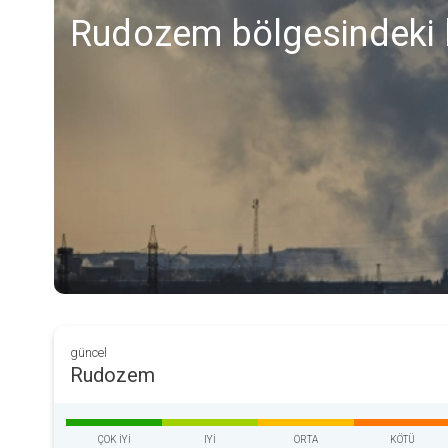
Rudozem bölgesindeki h
güncel
Rudozem
ÇOK IYI
IYI
ORTA
KÖTÜ