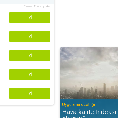
European Air Quality Index
IYI
IYI
Hava kalite İndeksi (AQİ) nasıl o
IYI
IYI
IYI
Uygulama özelliği
Hava kalite İndeksi 