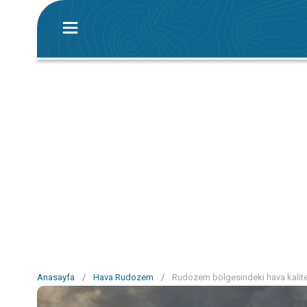
Anasayfa
/
Hava Rudozem
/
Rudozem bölgesindeki hava kalite