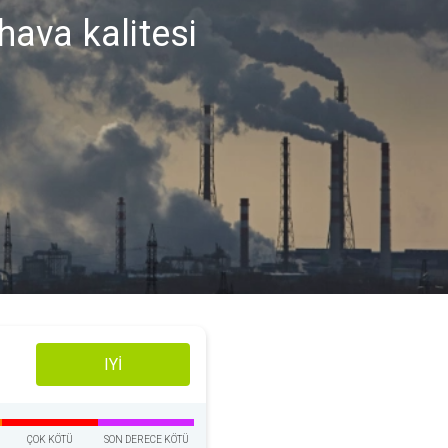
ava kalitesi
IYI
ÇOK KÖTÜ
SON DERECE KÖTÜ