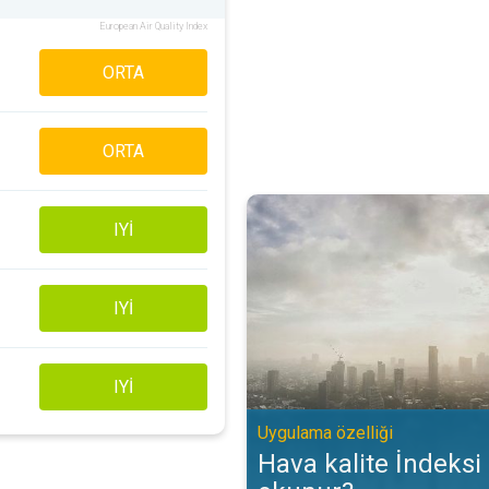
European Air Quality Index
ORTA
ORTA
Hava kalite İndeksi (AQİ) nasıl o
IYI
IYI
IYI
Uygulama özelliği
Hava kalite İndeksi 