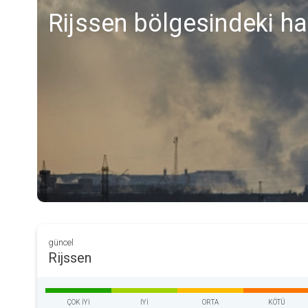
Rijssen bölgesindeki ha
güncel
Rijssen
ÇOK IYI
IYI
ORTA
KÖTÜ