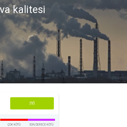
va kalitesi
IYI
ÇOK KÖTÜ
SON DERECE KÖTÜ