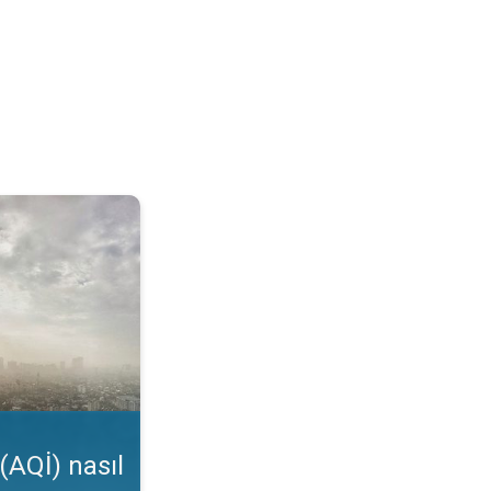
kunur?. Uygulama özelliği. . .
(AQİ) nasıl