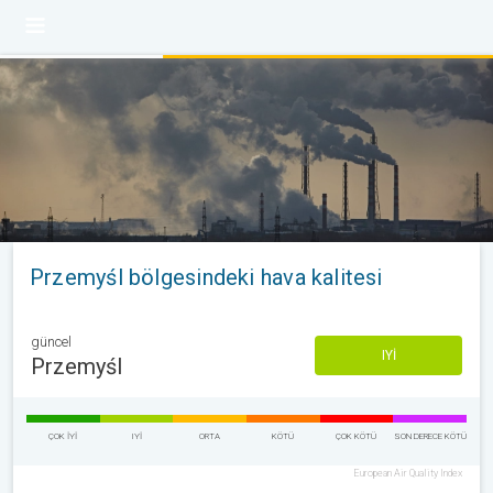
Przemyśl bölgesindeki hava kalitesi
güncel
IYI
Przemyśl
ÇOK IYI
IYI
ORTA
KÖTÜ
ÇOK KÖTÜ
SON DERECE KÖTÜ
European Air Quality Index