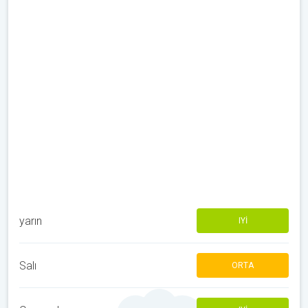
yarın
IYI
Salı
ORTA